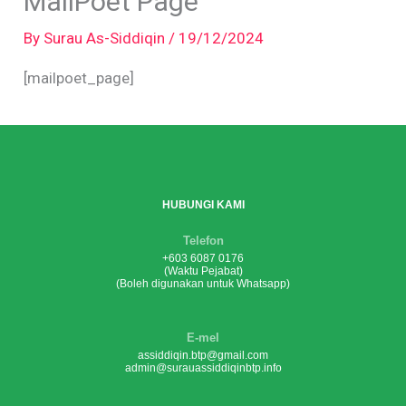
MailPoet Page
By
Surau As-Siddiqin
/
19/12/2024
[mailpoet_page]
HUBUNGI KAMI
Telefon
+603 6087 0176
(Waktu Pejabat)
(Boleh digunakan untuk Whatsapp)
E-mel
assiddiqin.btp@gmail.com
admin@surauassiddiqinbtp.info