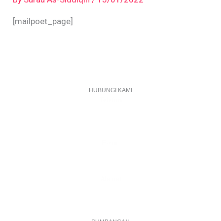
[mailpoet_page]
HUBUNGI KAMI
Telefon
+603 6087 0176
(Waktu Pejabat)
(Boleh digunakan untuk Whatsapp)
E-mel
assiddiqin.btp@gmail.com
admin@surauassiddiqinbtp.info
Alamat
Jalan Puteri 7, Bandar Tasik Puteri
48020 Rawang, Selangor
Malaysia