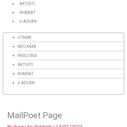
AKTIVITI
KHAIRAT
e-ADUAN
UTAMA
INFO KAMI
FASILITASI
AKTIVITI
KHAIRAT
e-ADUAN
MailPoet Page
By
Surau As-Siddiqin
/
13/01/2022