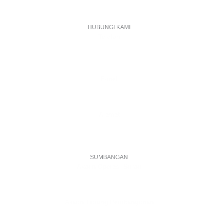
HUBUNGI KAMI
Telefon
+603 6087 0176
(Waktu Pejabat)
(Boleh digunakan untuk Whatsapp)
E-mel
assiddiqin.btp@gmail.com
admin@surauassiddiqinbtp.info
Alamat
Jalan Puteri 7, Bandar Tasik Puteri
48020 Rawang, Selangor
Malaysia
SUMBANGAN
Akaun Operasi Surau
BANK RAKYAT | 1101533950
MADRASAH AS-SIDDIQIN
Akaun Tabung Pembangunan
BANK RAKYAT | 1101535677