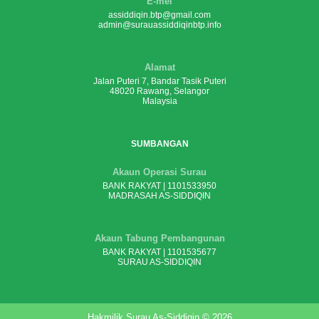
E-mel
assiddiqin.btp@gmail.com
admin@surauassiddiqinbtp.info
Alamat
Jalan Puteri 7, Bandar Tasik Puteri
48020 Rawang, Selangor
Malaysia
SUMBANGAN
Akaun Operasi Surau
BANK RAKYAT | 1101533950
MADRASAH AS-SIDDIQIN
Akaun Tabung Pembangunan
BANK RAKYAT | 1101535677
SURAU AS-SIDDIQIN
Hakmilik Surau As-Siddiqin © 2026