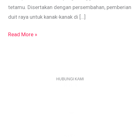
tetamu. Disertakan dengan persembahan, pemberian
duit raya untuk kanak-kanak di […]
Read More »
HUBUNGI KAMI
Telefon
+603 6087 0176
(Waktu Pejabat)
(Boleh digunakan untuk Whatsapp)
E-mel
assiddiqin.btp@gmail.com
admin@surauassiddiqinbtp.info
Alamat