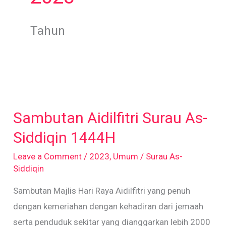
Tahun
Sambutan
Aidilfitri
Sambutan Aidilfitri Surau As-
Surau
As-
Siddiqin 1444H
Siddiqin
Leave a Comment
/
2023
,
Umum
/
Surau As-
1444H
Siddiqin
Sambutan Majlis Hari Raya Aidilfitri yang penuh
dengan kemeriahan dengan kehadiran dari jemaah
serta penduduk sekitar yang dianggarkan lebih 2000