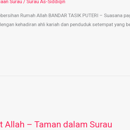
iaan Surau
/
Surau As-Siddiqin
ersihan Rumah Allah BANDAR TASIK PUTERI – Suasana pagi 
 dengan kehadiran ahli kariah dan penduduk setempat yang b
t Allah – Taman dalam Surau