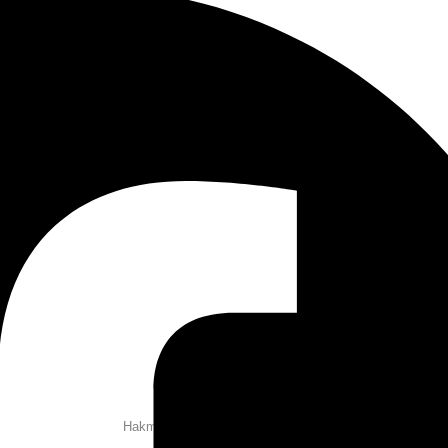
Hakmilik Surau As-Siddiqin © 2026
Jumlah Pelawat :