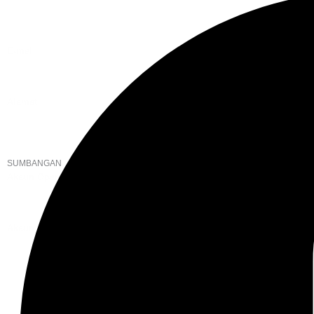
+603 6087 0176
(Waktu Pejabat)
(Boleh digunakan untuk Whatsapp)
E-mel
assiddiqin.btp@gmail.com
admin@surauassiddiqinbtp.info
Alamat
Jalan Puteri 7, Bandar Tasik Puteri
48020 Rawang, Selangor
Malaysia
SUMBANGAN
Akaun Operasi Surau
BANK RAKYAT | 1101533950
MADRASAH AS-SIDDIQIN
Akaun Tabung Pembangunan
BANK RAKYAT | 1101535677
SURAU AS-SIDDIQIN