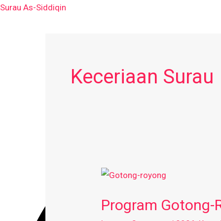
Skip
Surau As-Siddiqin
to
content
Keceriaan Surau
Program
Gotong-
Program Gotong-
Royong
Perdana