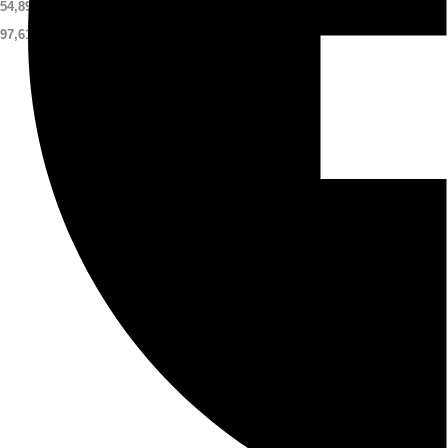
54,898
97,616