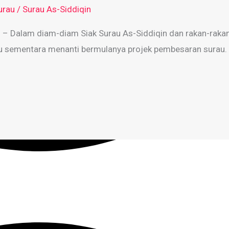
urau
/
Surau As-Siddiqin
i – Dalam diam-diam Siak Surau As-Siddiqin dan rakan-rakan 
 sementara menanti bermulanya projek pembesaran surau. B