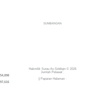
Alamat
Jalan Puteri 7, Bandar Tasik Puteri
48020 Rawang, Selangor
Malaysia
SUMBANGAN
Akaun Operasi Surau
BANK RAKYAT | 1101533950
MADRASAH AS-SIDDIQIN
Akaun Tabung Pembangunan
BANK RAKYAT | 1101535677
SURAU AS-SIDDIQIN
Hakmilik Surau As-Siddiqin © 2026
Jumlah Pelawat :
54,898
|
Paparan Halaman :
97,616