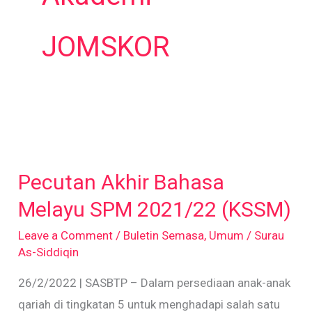
JOMSKOR
Pecutan
Akhir
Pecutan Akhir Bahasa
Bahasa
Melayu
Melayu SPM 2021/22 (KSSM)
SPM
Leave a Comment
/
Buletin Semasa
,
Umum
/
Surau
2021/22
As-Siddiqin
(KSSM)
26/2/2022 | SASBTP – Dalam persediaan anak-anak
qariah di tingkatan 5 untuk menghadapi salah satu