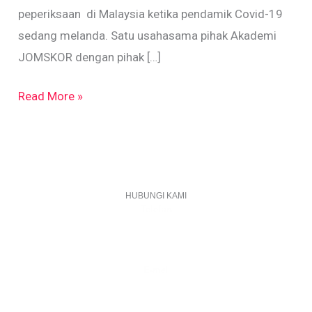
peperiksaan di Malaysia ketika pendamik Covid-19
sedang melanda. Satu usahasama pihak Akademi
JOMSKOR dengan pihak […]
Read More »
HUBUNGI KAMI
Telefon
+603 6087 0176
(Waktu Pejabat)
(Boleh digunakan untuk Whatsapp)
E-mel
assiddiqin.btp@gmail.com
admin@surauassiddiqinbtp.info