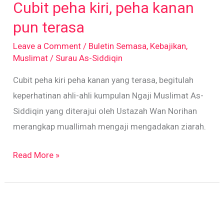
Cubit peha kiri, peha kanan
kiri,
peha
pun terasa
kanan
Leave a Comment
/
Buletin Semasa
,
Kebajikan
,
pun
Muslimat
/
Surau As-Siddiqin
terasa
Cubit peha kiri peha kanan yang terasa, begitulah
keperhatinan ahli-ahli kumpulan Ngaji Muslimat As-
Siddiqin yang diterajui oleh Ustazah Wan Norihan
merangkap muallimah mengaji mengadakan ziarah.
Read More »
Ziarah
Muhibbah