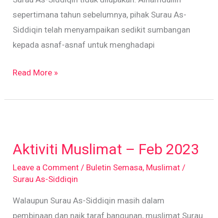
sepertimana tahun sebelumnya, pihak Surau As-
Siddiqin telah menyampaikan sedikit sumbangan
kepada asnaf-asnaf untuk menghadapi
Read More »
Aktiviti
Muslimat
Aktiviti Muslimat – Feb 2023
–
Feb
Leave a Comment
/
Buletin Semasa
,
Muslimat
/
Surau As-Siddiqin
2023
Walaupun Surau As-Siddiqin masih dalam
pembinaan dan naik taraf bangunan, muslimat Surau