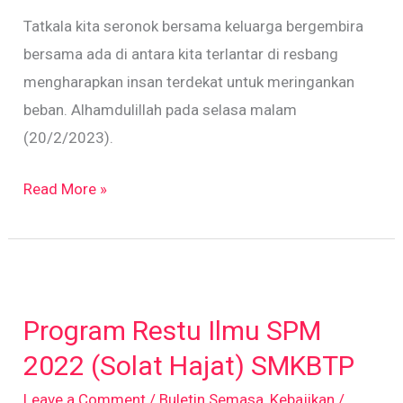
Tatkala kita seronok bersama keluarga bergembira
bersama ada di antara kita terlantar di resbang
mengharapkan insan terdekat untuk meringankan
beban. Alhamdulillah pada selasa malam
(20/2/2023).
Read More »
Program
Restu
Program Restu Ilmu SPM
Ilmu
SPM
2022 (Solat Hajat) SMKBTP
2022
Leave a Comment
/
Buletin Semasa
,
Kebajikan
/