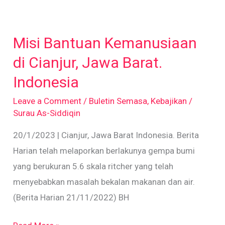
Misi
Bantuan
Misi Bantuan Kemanusiaan
Kemanusiaan
di
di Cianjur, Jawa Barat.
Cianjur,
Indonesia
Jawa
Leave a Comment
/
Buletin Semasa
,
Kebajikan
/
Barat.
Surau As-Siddiqin
Indonesia
20/1/2023 | Cianjur, Jawa Barat Indonesia. Berita
Harian telah melaporkan berlakunya gempa bumi
yang berukuran 5.6 skala ritcher yang telah
menyebabkan masalah bekalan makanan dan air.
(Berita Harian 21/11/2022) BH