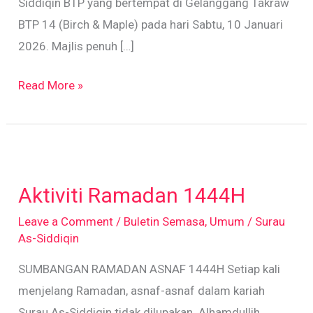
Siddiqin BTP yang bertempat di Gelanggang Takraw
BTP 14 (Birch & Maple) pada hari Sabtu, 10 Januari
2026. Majlis penuh […]
Read More »
Aktiviti
Ramadan
Aktiviti Ramadan 1444H
1444H
Leave a Comment
/
Buletin Semasa
,
Umum
/
Surau
As-Siddiqin
SUMBANGAN RAMADAN ASNAF 1444H Setiap kali
menjelang Ramadan, asnaf-asnaf dalam kariah
Surau As-Siddiqin tidak dilupakan. Alhamdullih