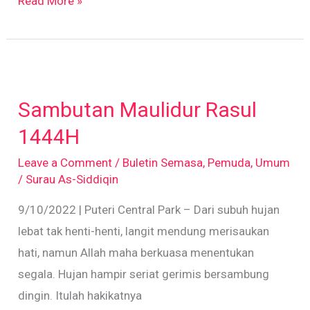
Read More »
Sambutan
Maulidur
Sambutan Maulidur Rasul
Rasul
1444H
1444H
Leave a Comment
/
Buletin Semasa
,
Pemuda
,
Umum
/
Surau As-Siddiqin
9/10/2022 | Puteri Central Park – Dari subuh hujan
lebat tak henti-henti, langit mendung merisaukan
hati, namun Allah maha berkuasa menentukan
segala. Hujan hampir seriat gerimis bersambung
dingin. Itulah hakikatnya