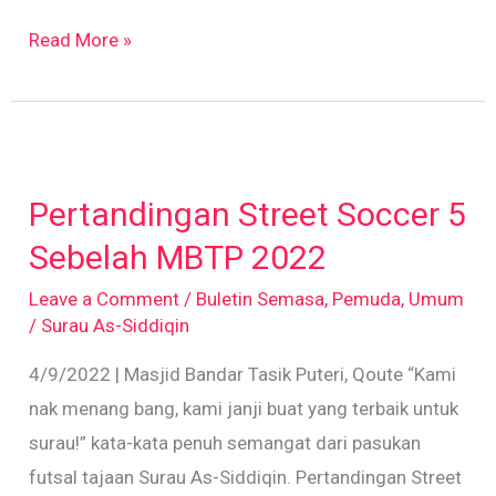
Read More »
Pertandingan
Street
Pertandingan Street Soccer 5
Soccer
5
Sebelah MBTP 2022
Sebelah
Leave a Comment
/
Buletin Semasa
,
Pemuda
,
Umum
MBTP
/
Surau As-Siddiqin
2022
4/9/2022 | Masjid Bandar Tasik Puteri, Qoute “Kami
nak menang bang, kami janji buat yang terbaik untuk
surau!” kata-kata penuh semangat dari pasukan
futsal tajaan Surau As-Siddiqin. Pertandingan Street