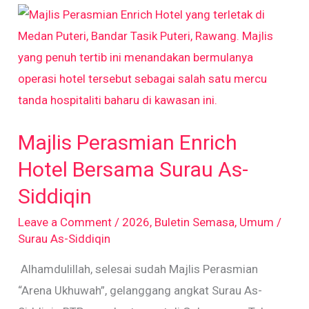
Majlis
Perasmian
Enrich
Hotel
Bersama
Surau
Majlis Perasmian Enrich
As-
Siddiqin
Hotel Bersama Surau As-
Siddiqin
Leave a Comment
/
2026
,
Buletin Semasa
,
Umum
/
Surau As-Siddiqin
Alhamdulillah, selesai sudah Majlis Perasmian
“Arena Ukhuwah”, gelanggang angkat Surau As-