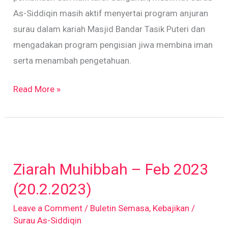
As-Siddiqin masih aktif menyertai program anjuran
surau dalam kariah Masjid Bandar Tasik Puteri dan
mengadakan program pengisian jiwa membina iman
serta menambah pengetahuan.
Read More »
Ziarah
Muhibbah
Ziarah Muhibbah – Feb 2023
–
Feb
(20.2.2023)
2023
Leave a Comment
/
Buletin Semasa
,
Kebajikan
/
(20.2.2023)
Surau As-Siddiqin