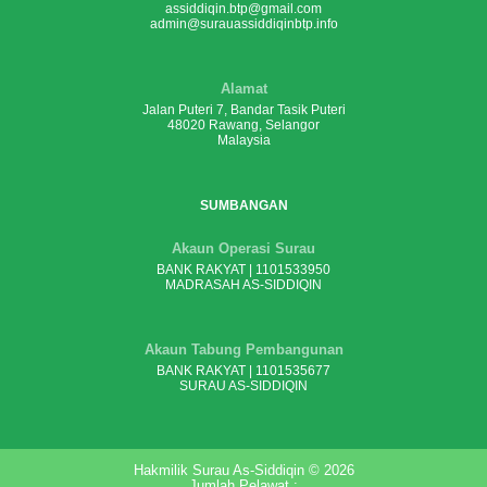
assiddiqin.btp@gmail.com
admin@surauassiddiqinbtp.info
Alamat
Jalan Puteri 7, Bandar Tasik Puteri
48020 Rawang, Selangor
Malaysia
SUMBANGAN
Akaun Operasi Surau
BANK RAKYAT | 1101533950
MADRASAH AS-SIDDIQIN
Akaun Tabung Pembangunan
BANK RAKYAT | 1101535677
SURAU AS-SIDDIQIN
Hakmilik Surau As-Siddiqin © 2026
Jumlah Pelawat :