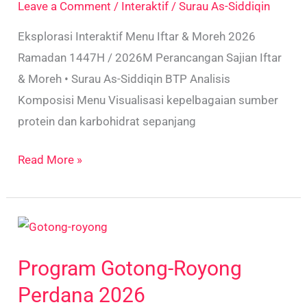
Leave a Comment
/
Interaktif
/
Surau As-Siddiqin
Surau
As-
Eksplorasi Interaktif Menu Iftar & Moreh 2026
Siddiqin
Ramadan 1447H / 2026M Perancangan Sajian Iftar
& Moreh • Surau As-Siddiqin BTP Analisis
Komposisi Menu Visualisasi kepelbagaian sumber
protein dan karbohidrat sepanjang
Read More »
Program
Gotong-
Program Gotong-Royong
Royong
Perdana
Perdana 2026