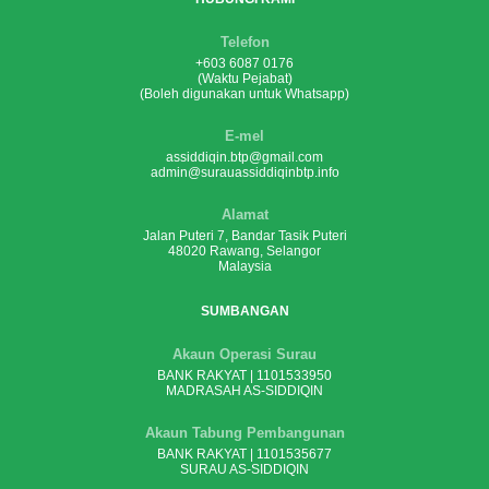
Telefon
+603 6087 0176
(Waktu Pejabat)
(Boleh digunakan untuk Whatsapp)
E-mel
assiddiqin.btp@gmail.com
admin@surauassiddiqinbtp.info
Alamat
Jalan Puteri 7, Bandar Tasik Puteri
48020 Rawang, Selangor
Malaysia
SUMBANGAN
Akaun Operasi Surau
BANK RAKYAT | 1101533950
MADRASAH AS-SIDDIQIN
Akaun Tabung Pembangunan
BANK RAKYAT | 1101535677
SURAU AS-SIDDIQIN