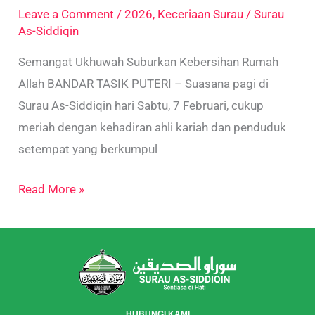
2026
Leave a Comment
/
2026
,
Keceriaan Surau
/
Surau
As-Siddiqin
Semangat Ukhuwah Suburkan Kebersihan Rumah
Allah BANDAR TASIK PUTERI – Suasana pagi di
Surau As-Siddiqin hari Sabtu, 7 Februari, cukup
meriah dengan kehadiran ahli kariah dan penduduk
setempat yang berkumpul
Read More »
HUBUNGI KAMI