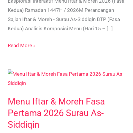
Eksplorasi Interaktif Menu Iftar & Moreh 2026 (Fasa
Siddiqin
Kedua) Ramadan 1447H / 2026M Perancangan
Sajian Iftar & Moreh • Surau As-Siddiqin BTP (Fasa
Kedua) Analisis Komposisi Menu (Hari 15 – […]
Read More »
Menu
Iftar
&
Menu Iftar & Moreh Fasa
Moreh
Fasa
Pertama 2026 Surau As-
Pertama
Siddiqin
2026