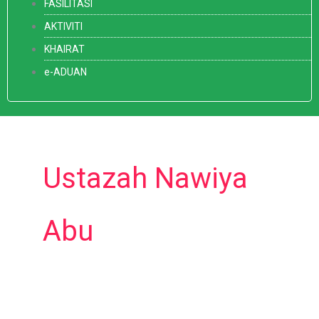
FASILITASI
AKTIVITI
KHAIRAT
e-ADUAN
Ustazah Nawiya
Abu