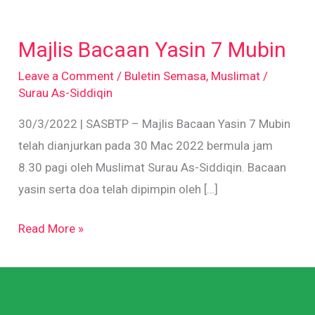
Majlis
Bacaan
Majlis Bacaan Yasin 7 Mubin
Yasin
7
Leave a Comment
/
Buletin Semasa
,
Muslimat
/
Surau As-Siddiqin
Mubin
30/3/2022 | SASBTP – Majlis Bacaan Yasin 7 Mubin
telah dianjurkan pada 30 Mac 2022 bermula jam
8.30 pagi oleh Muslimat Surau As-Siddiqin. Bacaan
yasin serta doa telah dipimpin oleh […]
Read More »