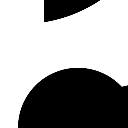
Hakmilik Surau As-Siddiqin © 2026
Jumlah Pelawat :
|
Paparan Halaman :