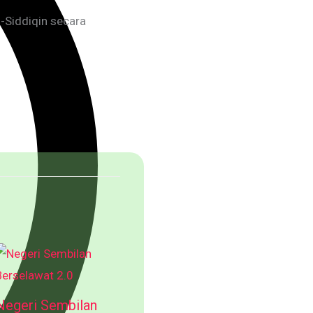
-Siddiqin secara
Negeri Sembilan