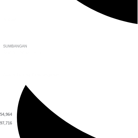
assiddiqin.btp@gmail.com
admin@surauassiddiqinbtp.info
Alamat
Jalan Puteri 7, Bandar Tasik Puteri
48020 Rawang, Selangor
Malaysia
SUMBANGAN
Akaun Operasi Surau
BANK RAKYAT | 1101533950
MADRASAH AS-SIDDIQIN
Akaun Tabung Pembangunan
BANK RAKYAT | 1101535677
SURAU AS-SIDDIQIN
54,964
97,716