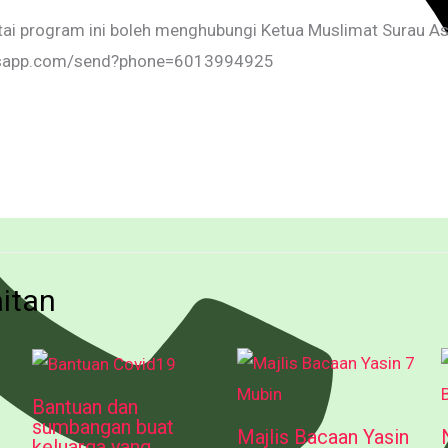
tai program ini boleh menghubungi Ketua Muslimat Surau As
atsapp.com/send?phone=6013994925
aitan
Bantuan dan
sumbangan buat
Majlis Bacaan Yasin
keluarga yang