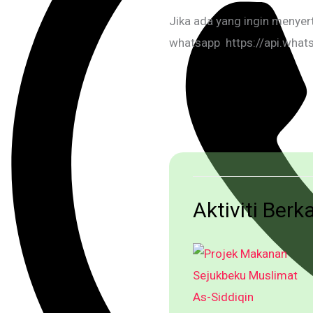
Jika ada yang ingin menyer
whatsapp https://api.wh
Aktiviti Berk