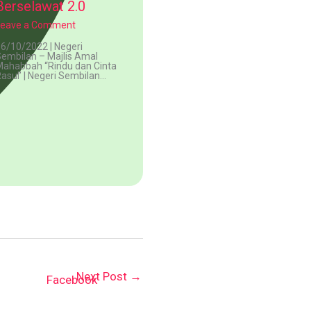
Berselawat 2.0
Leave a Comment
6/10/2022 | Negeri
embilan – Majlis Amal
ahabbah “Rindu dan Cinta
asul’ | Negeri Sembilan…
Next Post
→
Facebook