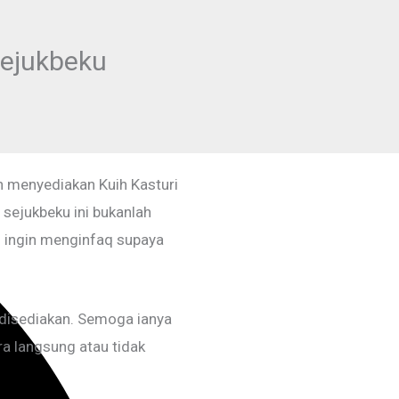
Sejukbeku
Whatsapp
h menyediakan Kuih Kasturi
sejukbeku ini bukanlah
g ingin menginfaq supaya
 disediakan. Semoga ianya
 langsung atau tidak