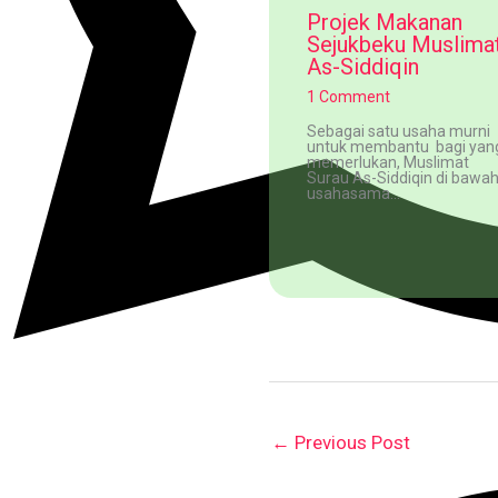
Projek Makanan
Sejukbeku Muslima
As-Siddiqin
1 Comment
Sebagai satu usaha murni
untuk membantu bagi yan
memerlukan, Muslimat
Surau As-Siddiqin di bawa
usahasama…
←
Previous Post