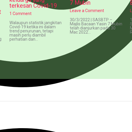
7 Mubin
terkesan Covid-19
t
Leave a Comment
1 Comment
30/3/2022 | SASBTP –
1
Walaupun statistik jangkitan
Majlis Bacaan Yasin 7 Mubin
S
Covid-19 ketika ini dalam
telah dianjurkan pada 30
M
trend penurunan, tetapi
Mac 2022…
R
masih perlu diambil
g
perhatian dan…
h