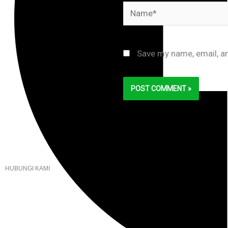
Name*
Save my name, email, an
HUBUNGI KAMI
Telefon
+603 6087 0176
(Waktu Pejabat)
(Boleh digunakan untuk Whatsapp)
E-mel