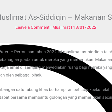
 Muslimat As-Siddiqin – Makanan 
Leave a Comment
|
Muslimat
|
18/01/2022
Puteri – Permulaan tahun 2022 ini muslimat as-siddiqin tela
sebahagian juadah untuk mereka yang memerlukan. Makanan 
ai kerja amal di samping menyediakan ruang bagi mereka yan
kan oleh pelbagai pihak.
mbangan satu tabung khas berhampiran peti sejukbeku telah
 dapat bersama membantu golongan yang memerlukan secara