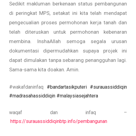
Sedikit makluman berkenaan status pembangunan
di peringkat MPS, setakat ini kita telah mendapat
pengecualian proses permohonan kerja tanah dan
telah diteruskan untuk permohonan kebenaran
membina. InshaAllah semoga segala urusan
dokumentasi dipermudahkan supaya projek ini
dapat dimulakan tanpa sebarang penangguhan lagi.
Sama-sama kita doakan. Amin.
#wakafdaninfaq
#bandartasikputeri #surauassiddiqin
#madrasahassiddiqin #malaysiasejahtera
waqaf dan infaq –
https://surauassiddiqinbtp.info/pembangunan