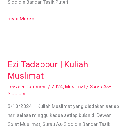
Siddiqin Bandar Tasik Puteri
Read More »
Ezi
Tadabbur
Ezi Tadabbur | Kuliah
|
Kuliah
Muslimat
Muslimat
Leave a Comment
/
2024
,
Muslimat
/
Surau As-
Siddiqin
8/10/2024 – Kuliah Muslimat yang diadakan setiap
hari selasa minggu kedua setiap bulan di Dewan
Solat Muslimat, Surau As-Siddiqin Bandar Tasik