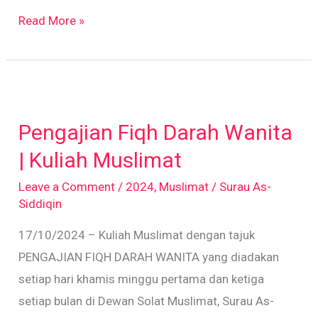
Read More »
Pengajian
Fiqh
Pengajian Fiqh Darah Wanita
Darah
Wanita
| Kuliah Muslimat
|
Leave a Comment
/
2024
,
Muslimat
/
Surau As-
Kuliah
Siddiqin
Muslimat
17/10/2024 – Kuliah Muslimat dengan tajuk
PENGAJIAN FIQH DARAH WANITA yang diadakan
setiap hari khamis minggu pertama dan ketiga
setiap bulan di Dewan Solat Muslimat, Surau As-