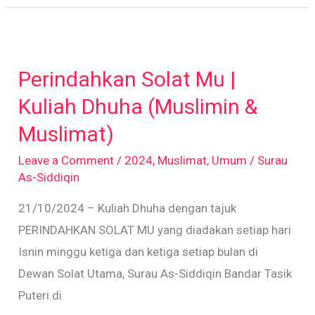
Perindahkan
Solat
Perindahkan Solat Mu |
Mu
|
Kuliah Dhuha (Muslimin &
Kuliah
Muslimat)
Dhuha
Leave a Comment
/
2024
,
Muslimat
,
Umum
/
Surau
(Muslimin
As-Siddiqin
&
21/10/2024 – Kuliah Dhuha dengan tajuk
Muslimat)
PERINDAHKAN SOLAT MU yang diadakan setiap hari
Isnin minggu ketiga dan ketiga setiap bulan di
Dewan Solat Utama, Surau As-Siddiqin Bandar Tasik
Puteri di