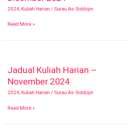
Disember
2024
,
Kuliah Harian
/
Surau As-Siddiqin
2024
Read More »
Jadual
Kuliah
Jadual Kuliah Harian –
Harian
–
November 2024
November
2024
,
Kuliah Harian
/
Surau As-Siddiqin
2024
Read More »