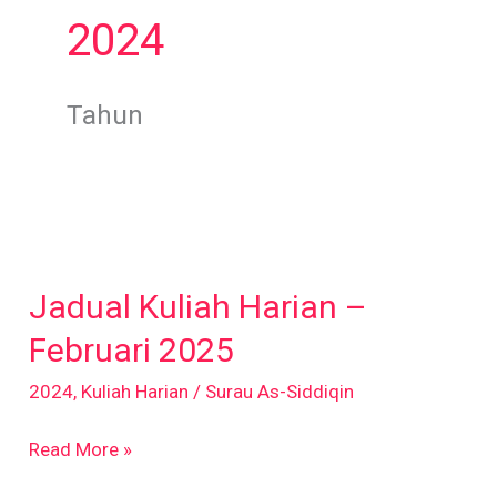
2024
Tahun
Jadual
Kuliah
Jadual Kuliah Harian –
Harian
–
Februari 2025
Februari
2024
,
Kuliah Harian
/
Surau As-Siddiqin
2025
Read More »