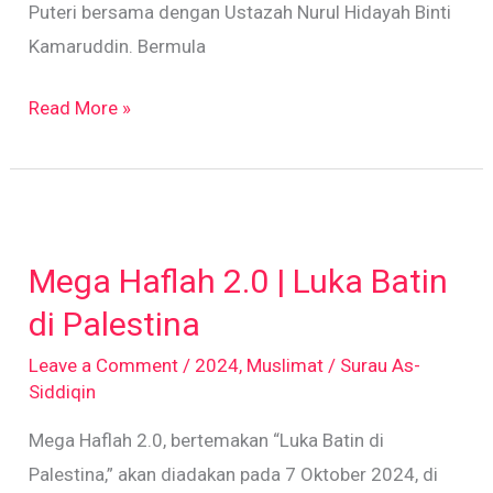
Puteri bersama dengan Ustazah Nurul Hidayah Binti
Kamaruddin. Bermula
Read More »
Mega
Haflah
Mega Haflah 2.0 | Luka Batin
2.0
|
di Palestina
Luka
Leave a Comment
/
2024
,
Muslimat
/
Surau As-
Batin
Siddiqin
di
Mega Haflah 2.0, bertemakan “Luka Batin di
Palestina
Palestina,” akan diadakan pada 7 Oktober 2024, di