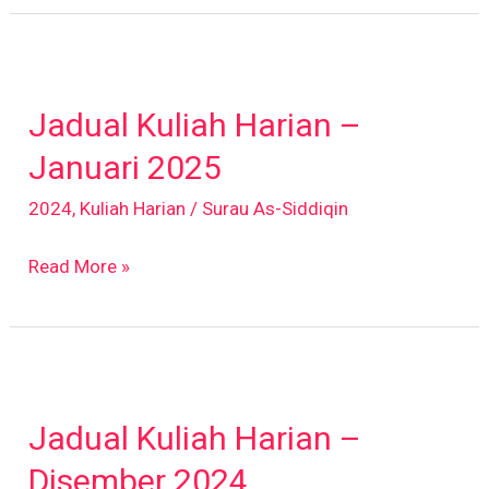
Jadual
Kuliah
Jadual Kuliah Harian –
Harian
–
Januari 2025
Januari
2024
,
Kuliah Harian
/
Surau As-Siddiqin
2025
Read More »
Jadual
Kuliah
Jadual Kuliah Harian –
Harian
–
Disember 2024