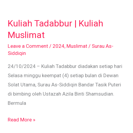
Kuliah
Tadabbur
Kuliah Tadabbur | Kuliah
|
Kuliah
Muslimat
Muslimat
Leave a Comment
/
2024
,
Muslimat
/
Surau As-
Siddiqin
24/10/2024 – Kuliah Tadabbur diadakan setiap hari
Selasa minggu keempat (4) setiap bulan di Dewan
Solat Utama, Surau As-Siddiqin Bandar Tasik Puteri
di bimbing oleh Ustazah Azila Binti Shamsudian.
Bermula
Read More »