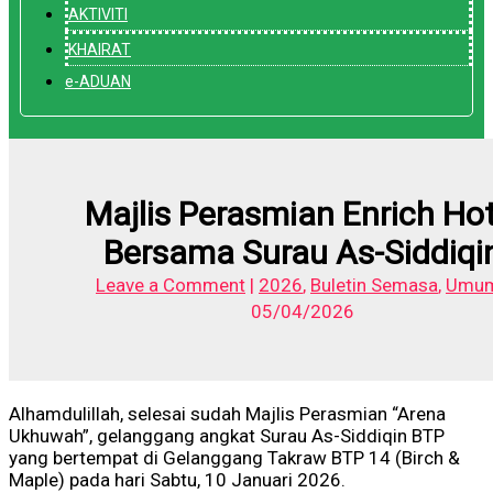
AKTIVITI
KHAIRAT
e-ADUAN
Majlis Perasmian Enrich Hot
Bersama Surau As-Siddiqi
Leave a Comment
|
2026
,
Buletin Semasa
,
Umu
05/04/2026
Alhamdulillah, selesai sudah Majlis Perasmian “Arena
Ukhuwah”, gelanggang angkat Surau As-Siddiqin BTP
yang bertempat di Gelanggang Takraw BTP 14 (Birch &
Maple) pada hari Sabtu, 10 Januari 2026.