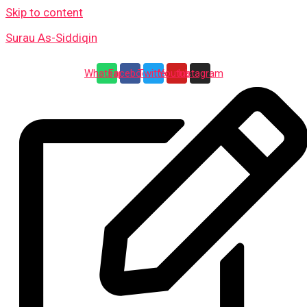
Skip to content
Surau As-Siddiqin
Whatsapp
Facebook
Twitter
Youtube
Instagram