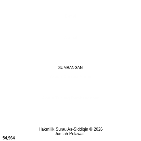
(Waktu Pejabat)
(Boleh digunakan untuk Whatsapp)
E-mel
assiddiqin.btp@gmail.com
admin@surauassiddiqinbtp.info
Alamat
Jalan Puteri 7, Bandar Tasik Puteri
48020 Rawang, Selangor
Malaysia
SUMBANGAN
Akaun Operasi Surau
BANK RAKYAT | 1101533950
MADRASAH AS-SIDDIQIN
Akaun Tabung Pembangunan
BANK RAKYAT | 1101535677
SURAU AS-SIDDIQIN
Hakmilik Surau As-Siddiqin © 2026
Jumlah Pelawat :
54,964