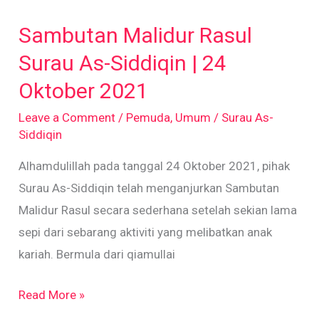
Malidur
Sambutan Malidur Rasul
Rasul
Surau
Surau As-Siddiqin | 24
As-
Oktober 2021
Siddiqin
Leave a Comment
/
Pemuda
,
Umum
/
Surau As-
|
Siddiqin
24
Alhamdulillah pada tanggal 24 Oktober 2021, pihak
Oktober
Surau As-Siddiqin telah menganjurkan Sambutan
2021
Malidur Rasul secara sederhana setelah sekian lama
sepi dari sebarang aktiviti yang melibatkan anak
kariah. Bermula dari qiamullai
Read More »