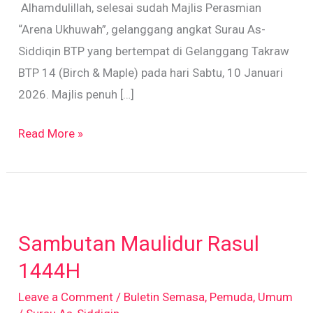
Alhamdulillah, selesai sudah Majlis Perasmian
“Arena Ukhuwah”, gelanggang angkat Surau As-
Siddiqin BTP yang bertempat di Gelanggang Takraw
BTP 14 (Birch & Maple) pada hari Sabtu, 10 Januari
2026. Majlis penuh […]
Read More »
Sambutan
Maulidur
Sambutan Maulidur Rasul
Rasul
1444H
1444H
Leave a Comment
/
Buletin Semasa
,
Pemuda
,
Umum