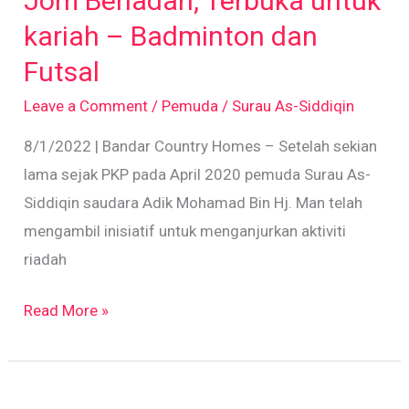
Jom Beriadah, Terbuka untuk
Terbuka
untuk
kariah – Badminton dan
kariah
Futsal
–
Leave a Comment
/
Pemuda
/
Surau As-Siddiqin
Badminton
dan
8/1/2022 | Bandar Country Homes – Setelah sekian
Futsal
lama sejak PKP pada April 2020 pemuda Surau As-
Siddiqin saudara Adik Mohamad Bin Hj. Man telah
mengambil inisiatif untuk menganjurkan aktiviti
riadah
Read More »
Sambutan