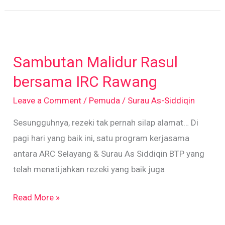
Sambutan
Malidur
Sambutan Malidur Rasul
Rasul
bersama
bersama IRC Rawang
IRC
Leave a Comment
/
Pemuda
/
Surau As-Siddiqin
Rawang
Sesungguhnya, rezeki tak pernah silap alamat… Di
pagi hari yang baik ini, satu program kerjasama
antara ARC Selayang & Surau As Siddiqin BTP yang
telah menatijahkan rezeki yang baik juga
Read More »