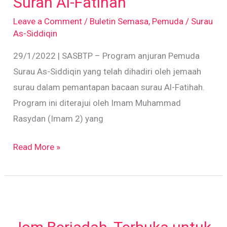
Surah Al-Fatihah
Al-
Leave a Comment
/
Buletin Semasa
,
Pemuda
/
Surau
Fatihah
As-Siddiqin
29/1/2022 | SASBTP – Program anjuran Pemuda
Surau As-Siddiqin yang telah dihadiri oleh jemaah
surau dalam pemantapan bacaan surau Al-Fatihah.
Program ini diterajui oleh Imam Muhammad
Rasydan (Imam 2) yang
Read More »
Jom
Beriadah,