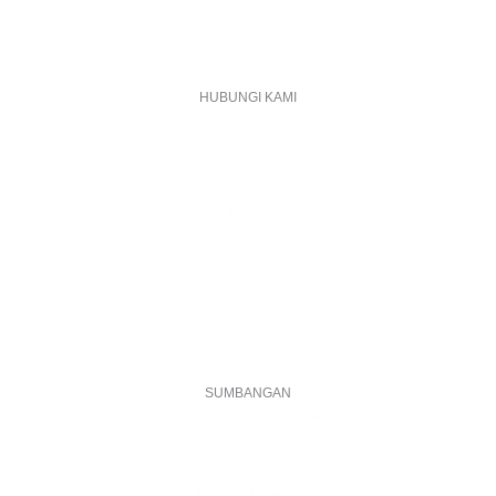
HUBUNGI KAMI
Telefon
+603 6087 0176
(Waktu Pejabat)
(Boleh digunakan untuk Whatsapp)
E-mel
assiddiqin.btp@gmail.com
admin@surauassiddiqinbtp.info
Alamat
Jalan Puteri 7, Bandar Tasik Puteri
48020 Rawang, Selangor
Malaysia
SUMBANGAN
Akaun Operasi Surau
BANK RAKYAT | 1101533950
MADRASAH AS-SIDDIQIN
Akaun Tabung Pembangunan