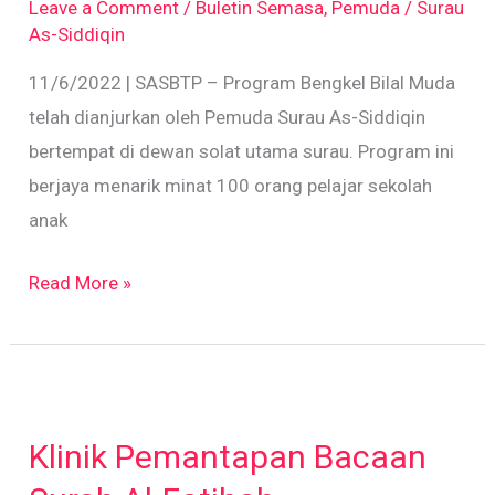
Leave a Comment
/
Buletin Semasa
,
Pemuda
/
Surau
As-Siddiqin
11/6/2022 | SASBTP – Program Bengkel Bilal Muda
telah dianjurkan oleh Pemuda Surau As-Siddiqin
bertempat di dewan solat utama surau. Program ini
berjaya menarik minat 100 orang pelajar sekolah
anak
Read More »
Klinik
Pemantapan
Klinik Pemantapan Bacaan
Bacaan
Surah