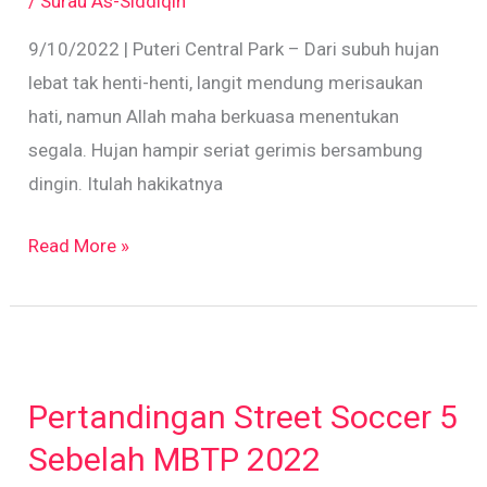
/
Surau As-Siddiqin
9/10/2022 | Puteri Central Park – Dari subuh hujan
lebat tak henti-henti, langit mendung merisaukan
hati, namun Allah maha berkuasa menentukan
segala. Hujan hampir seriat gerimis bersambung
dingin. Itulah hakikatnya
Read More »
Pertandingan
Street
Pertandingan Street Soccer 5
Soccer
5
Sebelah MBTP 2022
Sebelah