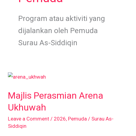
Program atau aktiviti yang
dijalankan oleh Pemuda
Surau As-Siddiqin
Majlis
Perasmian
Majlis Perasmian Arena
Arena
Ukhuwah
Ukhuwah
Leave a Comment
/
2026
,
Pemuda
/
Surau As-
Siddiqin