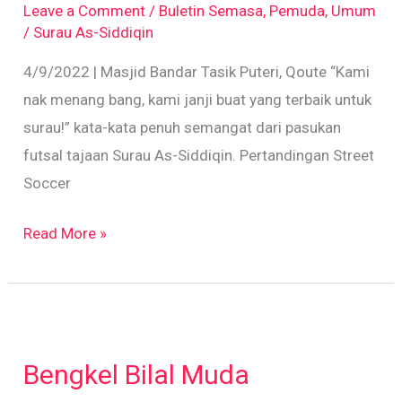
Leave a Comment
/
Buletin Semasa
,
Pemuda
,
Umum
MBTP
/
Surau As-Siddiqin
2022
4/9/2022 | Masjid Bandar Tasik Puteri, Qoute “Kami
nak menang bang, kami janji buat yang terbaik untuk
surau!” kata-kata penuh semangat dari pasukan
futsal tajaan Surau As-Siddiqin. Pertandingan Street
Soccer
Read More »
Bengkel
Bilal
Bengkel Bilal Muda
Muda