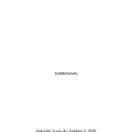
Telefon
+603 6087 0176
(Waktu Pejabat)
(Boleh digunakan untuk Whatsapp)
E-mel
assiddiqin.btp@gmail.com
admin@surauassiddiqinbtp.info
Alamat
Jalan Puteri 7, Bandar Tasik Puteri
48020 Rawang, Selangor
Malaysia
SUMBANGAN
Akaun Operasi Surau
BANK RAKYAT | 1101533950
MADRASAH AS-SIDDIQIN
Akaun Tabung Pembangunan
BANK RAKYAT | 1101535677
SURAU AS-SIDDIQIN
Hakmilik Surau As-Siddiqin © 2026