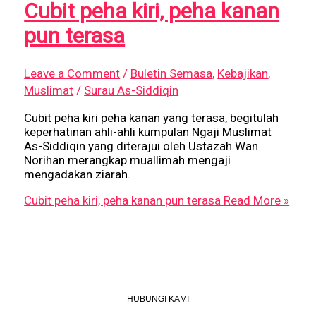
Cubit peha kiri, peha kanan
pun terasa
Leave a Comment
/
Buletin Semasa
,
Kebajikan
,
Muslimat
/
Surau As-Siddiqin
Cubit peha kiri peha kanan yang terasa, begitulah
keperhatinan ahli-ahli kumpulan Ngaji Muslimat
As-Siddiqin yang diterajui oleh Ustazah Wan
Norihan merangkap muallimah mengaji
mengadakan ziarah.
Cubit peha kiri, peha kanan pun terasa
Read More »
HUBUNGI KAMI