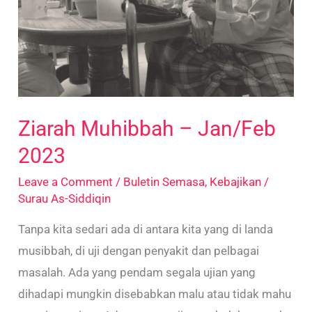
Ziarah Muhibbah – Jan/Feb
2023
Leave a Comment
/
Buletin Semasa
,
Kebajikan
/
Surau As-Siddiqin
Tanpa kita sedari ada di antara kita yang di landa
musibbah, di uji dengan penyakit dan pelbagai
masalah. Ada yang pendam segala ujian yang
dihadapi mungkin disebabkan malu atau tidak mahu