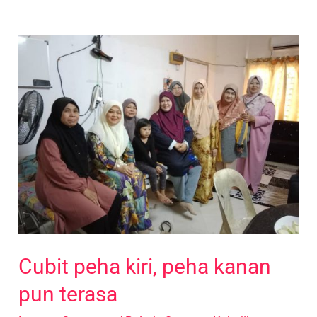
Cubit
peha
kiri,
peha
kanan
pun
terasa
Cubit peha kiri, peha kanan
pun terasa