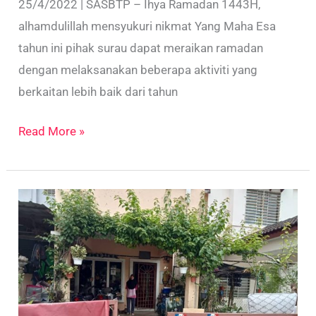
25/4/2022 | SASBTP – Ihya Ramadan 1443H,
alhamdulillah mensyukuri nikmat Yang Maha Esa
tahun ini pihak surau dapat meraikan ramadan
dengan melaksanakan beberapa aktiviti yang
berkaitan lebih baik dari tahun
Read More »
Bantuan
dan
sumbangan
buat
keluarga
yang