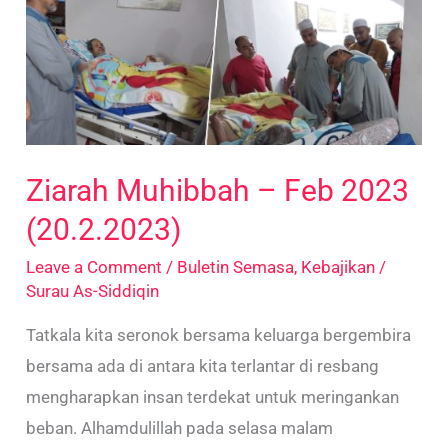
2023
(20.2.2023)
Ziarah Muhibbah – Feb 2023
(20.2.2023)
Leave a Comment
/
Buletin Semasa
,
Kebajikan
/
Surau As-Siddiqin
Tatkala kita seronok bersama keluarga bergembira
bersama ada di antara kita terlantar di resbang
mengharapkan insan terdekat untuk meringankan
beban. Alhamdulillah pada selasa malam