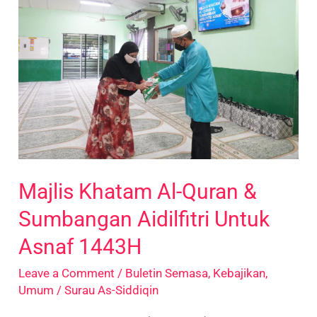
Al-
Quran
&
Sumbangan
Aidilfitri
Untuk
Asnaf
1443H
Majlis Khatam Al-Quran &
Sumbangan Aidilfitri Untuk
Asnaf 1443H
Leave a Comment
/
Buletin Semasa
,
Kebajikan
,
Umum
/
Surau As-Siddiqin