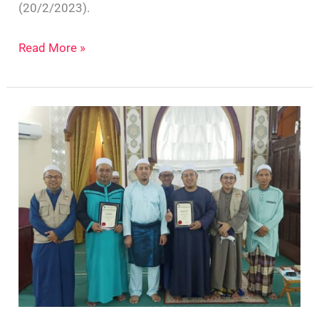
(20/2/2023).
Read More »
Program
Restu
Ilmu
SPM
2022
(Solat
Hajat)
SMKBTP