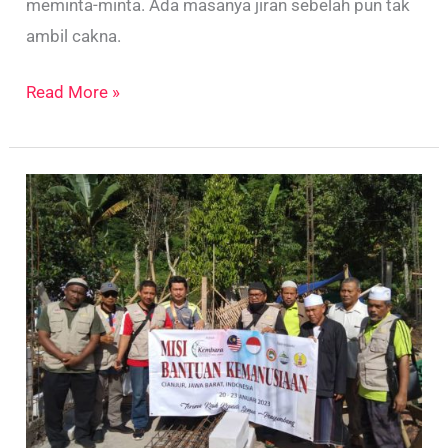
meminta-minta. Ada masanya jiran sebelah pun tak
ambil cakna.
Read More »
Misi
Bantuan
Kemanusiaan
di
Cianjur,
Jawa
Barat.
Indonesia