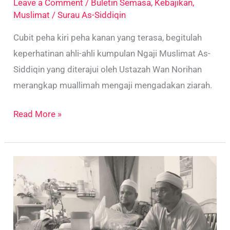
Leave a Comment
/
Buletin Semasa
,
Kebajikan
,
Muslimat
/
Surau As-Siddiqin
Cubit peha kiri peha kanan yang terasa, begitulah
keperhatinan ahli-ahli kumpulan Ngaji Muslimat As-
Siddiqin yang diterajui oleh Ustazah Wan Norihan
merangkap muallimah mengaji mengadakan ziarah.
Read More »
Ziarah
Muhibbah
–
Jan/Feb
2023