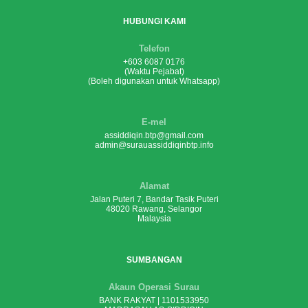
HUBUNGI KAMI
Telefon
+603 6087 0176
(Waktu Pejabat)
(Boleh digunakan untuk Whatsapp)
E-mel
assiddiqin.btp@gmail.com
admin@surauassiddiqinbtp.info
Alamat
Jalan Puteri 7, Bandar Tasik Puteri
48020 Rawang, Selangor
Malaysia
SUMBANGAN
Akaun Operasi Surau
BANK RAKYAT | 1101533950