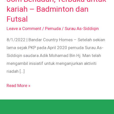
untuk
kariah – Badminton dan
kariah
Futsal
–
Leave a Comment
/
Pemuda
/
Surau As-Siddiqin
Badminton
dan
8/1/2022 | Bandar Country Homes – Setelah sekian
Futsal
lama sejak PKP pada April 2020 pemuda Surau As-
Siddiqin saudara Adik Mohamad Bin Hj. Man telah
mengambil inisiatif untuk menganjurkan aktiviti
riadah […]
Read More »