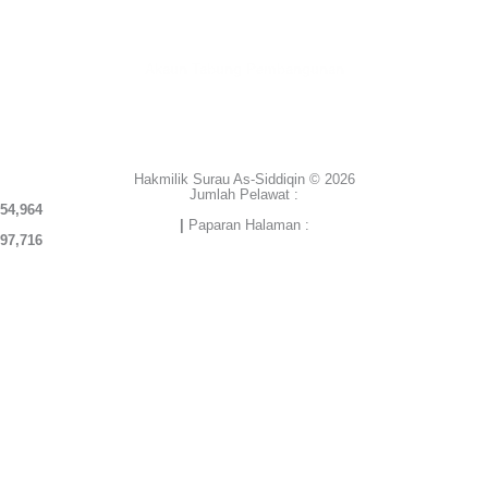
BANK RAKYAT | 1101533950
MADRASAH AS-SIDDIQIN
Akaun Tabung Pembangunan
BANK RAKYAT | 1101535677
SURAU AS-SIDDIQIN
Hakmilik Surau As-Siddiqin © 2026
Jumlah Pelawat :
54,964
|
Paparan Halaman :
97,716