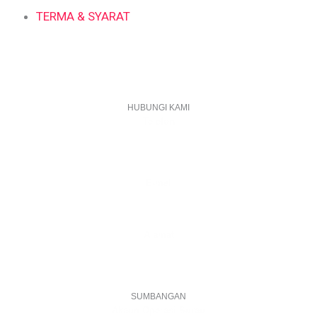
TERMA & SYARAT
HUBUNGI KAMI
Telefon
+603 6087 0176
(Waktu Pejabat)
(Boleh digunakan untuk Whatsapp)
E-mel
assiddiqin.btp@gmail.com
admin@surauassiddiqinbtp.info
Alamat
Jalan Puteri 7, Bandar Tasik Puteri
48020 Rawang, Selangor
Malaysia
SUMBANGAN
Akaun Operasi Surau