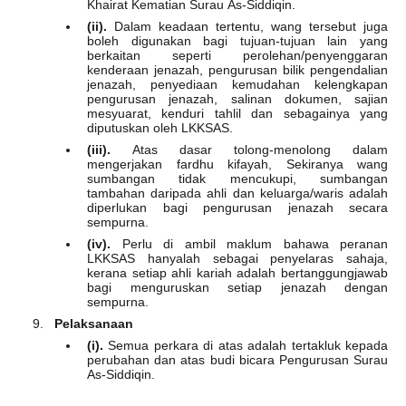
Khairat Kematian Surau As-Siddiqin.
(ii).
Dalam keadaan tertentu, wang tersebut juga
boleh digunakan bagi tujuan-tujuan lain yang
berkaitan seperti perolehan/penyenggaran
kenderaan jenazah, pengurusan bilik pengendalian
jenazah, penyediaan kemudahan kelengkapan
pengurusan jenazah, salinan dokumen, sajian
mesyuarat, kenduri tahlil dan sebagainya yang
diputuskan oleh LKKSAS.
(iii).
Atas dasar tolong-menolong dalam
mengerjakan fardhu kifayah, Sekiranya wang
sumbangan tidak mencukupi, sumbangan
tambahan daripada ahli dan keluarga/waris adalah
diperlukan bagi pengurusan jenazah secara
sempurna.
(iv).
Perlu di ambil maklum bahawa peranan
LKKSAS hanyalah sebagai penyelaras sahaja,
kerana setiap ahli kariah adalah bertanggungjawab
bagi menguruskan setiap jenazah dengan
sempurna.
Pelaksanaan
(i).
Semua perkara di atas adalah tertakluk kepada
perubahan dan atas budi bicara Pengurusan Surau
As-Siddiqin.