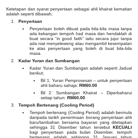
Ketetapan dan syarat penyertaan sebagai ahli khairat kematian
adalah seperti dibawah;
Penyertaan
Penyertaan boleh dibuat pada bila-bila masa tanpa
ada kekangan tempoh had masa dan hendaklah di
buat secara “in good faith” iaitu secara jujur tanpa
ada niat menyeleweng atau mengambil kesempatan
ke atas penyertaan yang boleh di buat bila-bila
masa.
Kadar Yuran dan Sumbangan
Kadar Yuran dan Sumbangan adalah seperti Jadual
berikut;
Bil 1: Yuran Pemprosesan – untuk penyertaan
ahli baharu sahaja:
RM60.00
Bil 2: Sumbangan Khairat – Diperbaharui
setiap tahun:
RM60.00
Tempoh Bertenang (Cooling Period)
Tempoh bertenang (Cooling Period) adalah bermula
daripada tarikh penerimaan borang penyertaan ahli
baru/tambahan bersama bayaran yang ditetapkan
sehingga 31 Disember tahun tersebut
KECUALI
bagi penyertaan pada bulan Disember, tempoh
bertenang adalah sehingga 31 Januari tahun