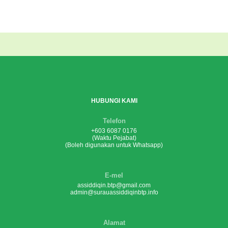
HUBUNGI KAMI
Telefon
+603 6087 0176
(Waktu Pejabat)
(Boleh digunakan untuk Whatsapp)
E-mel
assiddiqin.btp@gmail.com
admin@surauassiddiqinbtp.info
Alamat