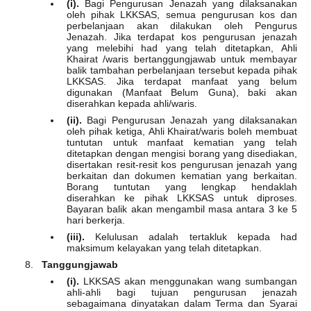
(i).
Bagi Pengurusan Jenazah yang dilaksanakan
oleh pihak LKKSAS, semua pengurusan kos dan
perbelanjaan akan dilakukan oleh Pengurus
Jenazah. Jika terdapat kos pengurusan jenazah
yang melebihi had yang telah ditetapkan, Ahli
Khairat /waris bertanggungjawab untuk membayar
balik tambahan perbelanjaan tersebut kepada pihak
LKKSAS. Jika terdapat manfaat yang belum
digunakan (Manfaat Belum Guna), baki akan
diserahkan kepada ahli/waris.
(ii).
Bagi Pengurusan Jenazah yang dilaksanakan
oleh pihak ketiga, Ahli Khairat/waris boleh membuat
tuntutan untuk manfaat kematian yang telah
ditetapkan dengan mengisi borang yang disediakan,
disertakan resit-resit kos pengurusan jenazah yang
berkaitan dan dokumen kematian yang berkaitan.
Borang tuntutan yang lengkap hendaklah
diserahkan ke pihak LKKSAS untuk diproses.
Bayaran balik akan mengambil masa antara 3 ke 5
hari berkerja.
(iii).
Kelulusan adalah tertakluk kepada had
maksimum kelayakan yang telah ditetapkan.
Tanggungjawab
(i).
LKKSAS akan menggunakan wang sumbangan
ahli-ahli bagi tujuan pengurusan jenazah
sebagaimana dinyatakan dalam Terma dan Syarai