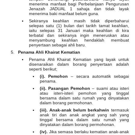
menerima manfaat bagi Perbelanjaan Pengurusan
Jenazah JADUAL 1 sahaja dan tidak layak
menerima baki manfaat belum guna.
Sekiranya keahlian masih tidak diperbaharui
selepas satu (1) bulan dari tarikh tamat keahlian,
iaitu selepas 31 Januari maka keahlian di kira
terbatal dan sekiranya ingin meneruskan atau
menyambung keahlian hendaklah membuat
penyertaan sebagai ahli baru.
Penama Ahli Khairat Kematian
Penama Ahli Khairat Kematian yang layak untuk
disenaraikan dalam borang penyertaan adalah
seperti berikut;
(i). Pemohon
– secara automatik sebagai
penama.
(ii). Pasangan Pemohon
– suami atau isteri
atau isteri-isteri pemohon yang tinggal
bersama dalam satu rumah yang dinyatakan
dalam borang permohonan.
(iii). Anak-anak belum berkahwin
termasuk
anak tiri dan anak angkat yang sah yang
tinggal bersama dalam satu rumah yang
dinyatakan dalam borang permohonan.
(iv).
Jika semasa berlaku kematian anak-anak