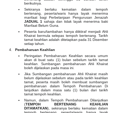
berikutnya.
Sekiranya berlaku kematian dalam tempoh
bertenang, peserta/waris hanya layak menerima
manfaat bagi Perbelanjaan Pengurusan Jenazah
JADUAL 1
sahaja dan tidak layak menerima baki
Manfaat Belum Guna.
Peserta baru/tambahan hanya diiktiraf menjadi Ahli
Khairat bermula selepas tempoh bertenang. Tarikh
tamat keahlian adalah ditetapkan pada 31 Disember
setiap tahun.
Pembaharuan Keahlian
Peringatan Pembaharuan Keahlian secara umum
akan di buat satu (1) bulan sebelum tarikh tamat
keahlian. Sumbangan pembaharuan Ahli Khairat
boleh dijelaskan pada masa ini.
Jika Sumbangan pembaharuan Ahli Khairat masih
belum dijelaskan sebelum atau pada tarikh keahlian
tamat, peserta masih boleh membuat sumbangan
pembaharuan dalam Tempoh Pembaharuan Di
lanjutkan dalam masa satu (1) bulan dari tarikh
tamat tempoh keahlian.
Namun, dalam Tempoh Pembaharuan Dilanjutkan
(
TEMPOH BERTENANG KEAHLIAN
DITAMATKAN
), sekiranya berlaku kematian dalam
tempoh bertenang, peserta/waris hanya layak