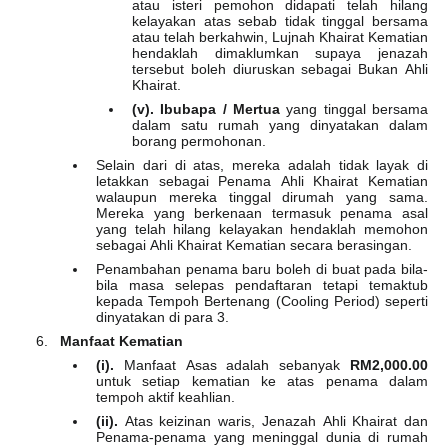
atau isteri pemohon didapati telah hilang
kelayakan atas sebab tidak tinggal bersama
atau telah berkahwin, Lujnah Khairat Kematian
hendaklah dimaklumkan supaya jenazah
tersebut boleh diuruskan sebagai Bukan Ahli
Khairat.
(v). Ibubapa / Mertua
yang tinggal bersama
dalam satu rumah yang dinyatakan dalam
borang permohonan.
Selain dari di atas, mereka adalah tidak layak di
letakkan sebagai Penama Ahli Khairat Kematian
walaupun mereka tinggal dirumah yang sama.
Mereka yang berkenaan termasuk penama asal
yang telah hilang kelayakan hendaklah memohon
sebagai Ahli Khairat Kematian secara berasingan.
Penambahan penama baru boleh di buat pada bila-
bila masa selepas pendaftaran tetapi temaktub
kepada Tempoh Bertenang (Cooling Period) seperti
dinyatakan di para 3.
Manfaat Kematian
(i).
Manfaat Asas adalah sebanyak
RM2,000.00
untuk setiap kematian ke atas penama dalam
tempoh aktif keahlian.
(ii).
Atas keizinan waris, Jenazah Ahli Khairat dan
Penama-penama yang meninggal dunia di rumah