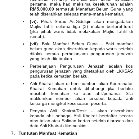
pertama, maka had maksima keseluruhan adalah
RM5,000.00
termasuk Manafaat Belum Guna yang
telah diserahkan selepas mana-mana kematian.
(vi).
Pihak Surau As-Siddiqin akan mengadakan
Majlis Tahlil selama tiga (3) malam berturut-turut
(jika pihak waris tidak melakukan Majlis Tahlil di
rumah).
(vii).
Baki Manfaat Belum Guna – Baki manfaat
belum guna akan diserahkan kepada waris setelah
ditolak semua perbelanjaan pengurusan jenazah
yang telah ditetapkan.
Perbelanjaan Pengurusan Jenazah adalah kos
pengurusan jenazah yang ditetapkan oleh LKKSAS
pada ketika kematian berlaku.
Ahli Khairat akan di beri nombor talian Koordinator
Khairat Kematian untuk dihubungi jika berlaku
musibah kematian ke atas ahli/penama. Sila
maklumkan nombor talian tersebut kepada ahli
keluarga mengikut kesesuaian peserta.
Penyata Ahli Khairat/Resit – akan diserahkan
kepada ahli sebagai Ahli Khairat berdaftar secara
atas talian atau Salinan kertas setelah diproses dan
data Ahli Khairat dikemaskini.
Tuntutan Manfaat Kematian