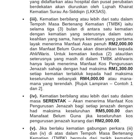
yang didaftarkan atau hospital dan pusat perubatan
berdekatan akan diuruskan oleh Lujnah Khairat
Kematian Surau As-Siddiqin (LKKSAS).
(iii).
Kematian berbilang atau lebih dari satu dalam
Tempoh Masa Bertenang Kematian (TMBK) iaitu
selama tiga (3) bulan di antara satu kematian
dengan kematian yang seterusnya dalam satu
keahlian yang sama, hanya kematian yang pertama
layak menerima Manfaat Asas penuh
RM2,000.00
dan Manfaat Belum Guna akan diserahkan kepada
Ahli/Waris. Untuk kematian kedua (2) atau/dan
seterusnya yang masih di dalam TMBK ahli/waris
hanya layak menerima Manfaat Kos Pengurusan
Jenazah sahaja dengan had maksima
RM1,300.00
setiap kematian tertakluk kepada had maksima
keseluruhan sebanyak
RM4,000.00
atau mana-
mana yang terendah. [Rujuk Lampiran – Contoh 1
dan 2].
(iv).
Kematian berbilang atau lebih dari satu dalam
masa
SERENTAK
– Akan menerima Manfaat Kos
Pengurusan Jenazah bagi setiap jenazah dengan
had maksima keseluruhan
RM5,000.00
dan
Manafaat Belum Guna jika keseluruhan kos
pengurusan jenazah kurang dari
RM2,000.00
.
(v).
Jika berlaku kematian gabungan perkara (iii)
dan (iv) di atas dalam Tempoh Masa Bertenang
Kematian (TMBK) bermula dari tarikh kematian