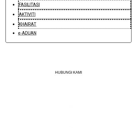
FASILITASI
AKTIVITI
KHAIRAT
e-ADUAN
HUBUNGI KAMI
Telefon
+603 6087 0176
(Waktu Pejabat)
(Boleh digunakan untuk Whatsapp)
E-mel
assiddiqin.btp@gmail.com
admin@surauassiddiqinbtp.info
Alamat
Jalan Puteri 7, Bandar Tasik Puteri