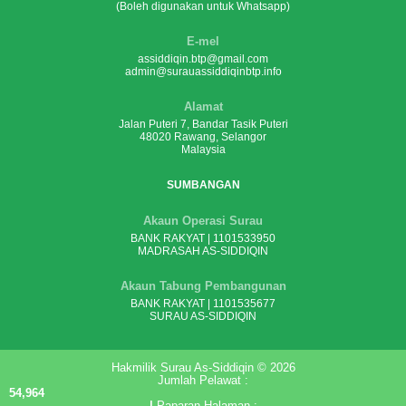
(Boleh digunakan untuk Whatsapp)
E-mel
assiddiqin.btp@gmail.com
admin@surauassiddiqinbtp.info
Alamat
Jalan Puteri 7, Bandar Tasik Puteri
48020 Rawang, Selangor
Malaysia
SUMBANGAN
Akaun Operasi Surau
BANK RAKYAT | 1101533950
MADRASAH AS-SIDDIQIN
Akaun Tabung Pembangunan
BANK RAKYAT | 1101535677
SURAU AS-SIDDIQIN
Hakmilik Surau As-Siddiqin © 2026
Jumlah Pelawat :
54,964
|
Paparan Halaman :