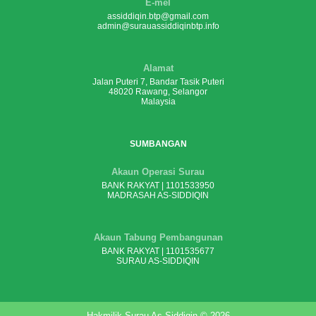
E-mel
assiddiqin.btp@gmail.com
admin@surauassiddiqinbtp.info
Alamat
Jalan Puteri 7, Bandar Tasik Puteri
48020 Rawang, Selangor
Malaysia
SUMBANGAN
Akaun Operasi Surau
BANK RAKYAT | 1101533950
MADRASAH AS-SIDDIQIN
Akaun Tabung Pembangunan
BANK RAKYAT | 1101535677
SURAU AS-SIDDIQIN
Hakmilik Surau As-Siddiqin © 2026