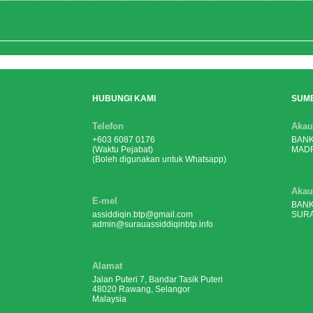
HUBUNGI KAMI
SUM
Telefon
Akau
+603 6087 0176
BANK
(Waktu Pejabat)
MADR
(Boleh digunakan untuk Whatsapp)
Akau
E-mel
BANK
assiddiqin.btp@gmail.com
SURA
admin@surauassiddiqinbtp.info
Alamat
Jalan Puteri 7, Bandar Tasik Puteri
48020 Rawang, Selangor
Malaysia