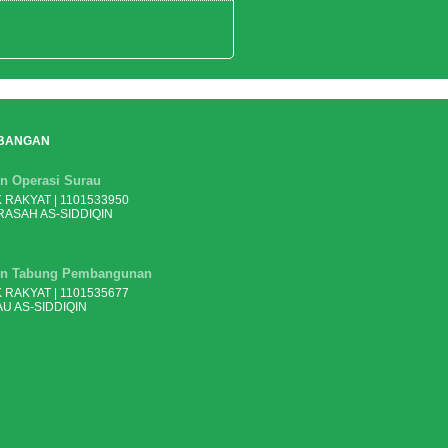
BANGAN
n Operasi Surau
 RAKYAT | 1101533950
ASAH AS-SIDDIQIN
n Tabung Pembangunan
 RAKYAT | 1101535677
U AS-SIDDIQIN