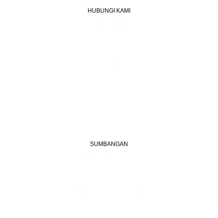
HUBUNGI KAMI
Telefon
+603 6087 0176
(Waktu Pejabat)
(Boleh digunakan untuk Whatsapp)
E-mel
assiddiqin.btp@gmail.com
admin@surauassiddiqinbtp.info
Alamat
Jalan Puteri 7, Bandar Tasik Puteri
48020 Rawang, Selangor
Malaysia
SUMBANGAN
Akaun Operasi Surau
BANK RAKYAT | 1101533950
MADRASAH AS-SIDDIQIN
Akaun Tabung Pembangunan
BANK RAKYAT | 1101535677
SURAU AS-SIDDIQIN