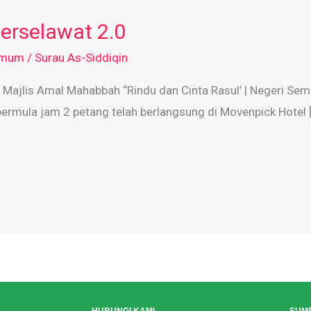
erselawat 2.0
mum
/
Surau As-Siddiqin
Majlis Amal Mahabbah “Rindu dan Cinta Rasul’ | Negeri Semb
rmula jam 2 petang telah berlangsung di Movenpick Hotel 