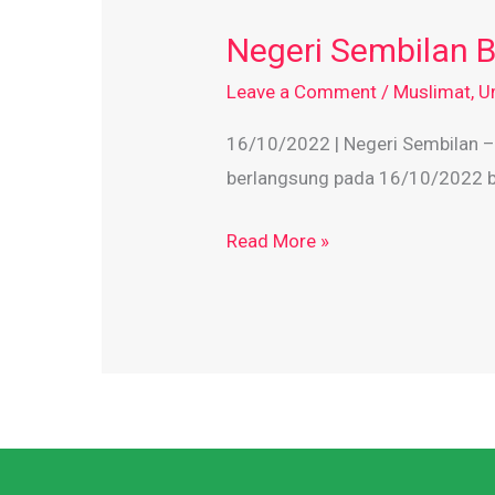
Sembilan
Negeri Sembilan B
Berselawat
2.0
Leave a Comment
/
Muslimat
,
U
16/10/2022 | Negeri Sembilan – 
berlangsung pada 16/10/2022 be
Read More »