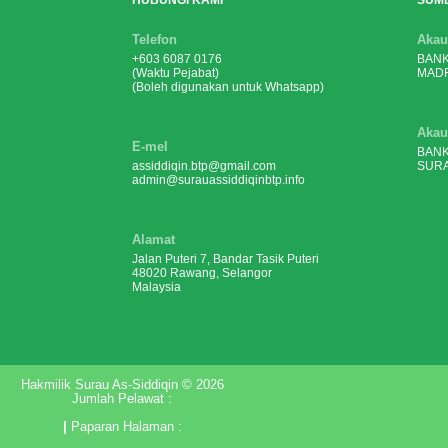
HUBUNGI KAMI
SUM
Telefon
Akau
+603 6087 0176
BANK
(Waktu Pejabat)
MADR
(Boleh digunakan untuk Whatsapp)
Akau
E-mel
BANK
assiddiqin.btp@gmail.com
SURA
admin@surauassiddiqinbtp.info
Alamat
Jalan Puteri 7, Bandar Tasik Puteri
48020 Rawang, Selangor
Malaysia
Hakmilik Surau As-Siddiqin © 2026
Jumlah Pelawat :
|
Paparan Halaman :