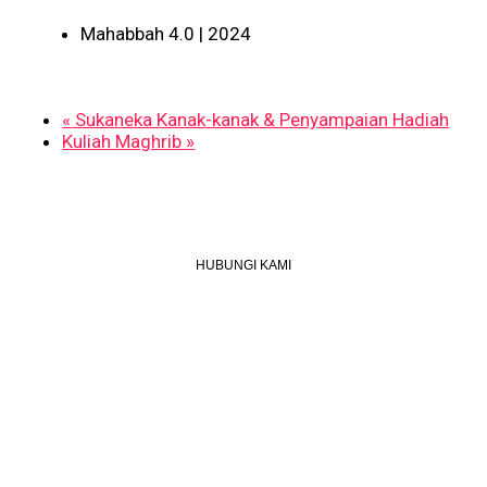
Mahabbah 4.0 | 2024
«
Sukaneka Kanak-kanak & Penyampaian Hadiah
Kuliah Maghrib
»
HUBUNGI KAMI
Telefon
+603 6087 0176
(Waktu Pejabat)
(Boleh digunakan untuk Whatsapp)
E-mel
assiddiqin.btp@gmail.com
admin@surauassiddiqinbtp.info
Alamat