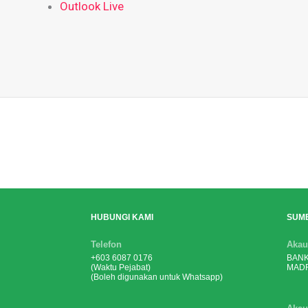
Outlook Live
HUBUNGI KAMI
SUM
Telefon
Akau
+603 6087 0176
BANK
(Waktu Pejabat)
MADR
(Boleh digunakan untuk Whatsapp)