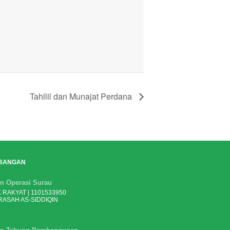
Tahllil dan Munajat Perdana
BANGAN
n Operasi Surau
 RAKYAT | 1101533950
ASAH AS-SIDDIQIN