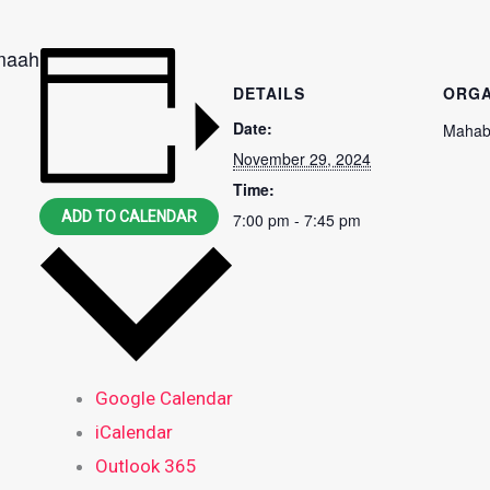
amaah
DETAILS
ORGA
Date:
Mahab
November 29, 2024
Time:
ADD TO CALENDAR
7:00 pm - 7:45 pm
Google Calendar
iCalendar
Outlook 365