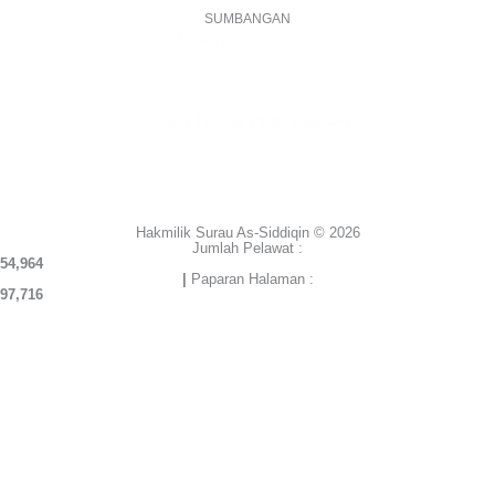
SUMBANGAN
Akaun Operasi Surau
BANK RAKYAT | 1101533950
MADRASAH AS-SIDDIQIN
Akaun Tabung Pembangunan
BANK RAKYAT | 1101535677
SURAU AS-SIDDIQIN
Hakmilik Surau As-Siddiqin © 2026
Jumlah Pelawat :
54,964
|
Paparan Halaman :
97,716