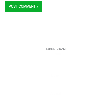
HUBUNGI KAMI
Telefon
+603 6087 0176
(Waktu Pejabat)
(Boleh digunakan untuk Whatsapp)
E-mel
assiddiqin.btp@gmail.com
admin@surauassiddiqinbtp.info
Alamat
Jalan Puteri 7, Bandar Tasik Puteri
48020 Rawang, Selangor
Malaysia