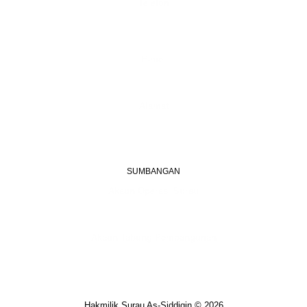
Telefon
+603 6087 0176
(Waktu Pejabat)
(Boleh digunakan untuk Whatsapp)
E-mel
assiddiqin.btp@gmail.com
admin@surauassiddiqinbtp.info
Alamat
Jalan Puteri 7, Bandar Tasik Puteri
48020 Rawang, Selangor
Malaysia
SUMBANGAN
Akaun Operasi Surau
BANK RAKYAT | 1101533950
MADRASAH AS-SIDDIQIN
Akaun Tabung Pembangunan
BANK RAKYAT | 1101535677
SURAU AS-SIDDIQIN
Hakmilik Surau As-Siddiqin © 2026