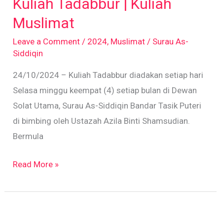
Kuliah Tadabbur | Kuliah
|
Kuliah
Muslimat
Muslimat
Leave a Comment
/
2024
,
Muslimat
/
Surau As-
Siddiqin
24/10/2024 – Kuliah Tadabbur diadakan setiap hari
Selasa minggu keempat (4) setiap bulan di Dewan
Solat Utama, Surau As-Siddiqin Bandar Tasik Puteri
di bimbing oleh Ustazah Azila Binti Shamsudian.
Bermula
Read More »
Perindahkan