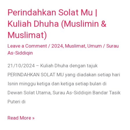
Solat
Perindahkan Solat Mu |
Mu
|
Kuliah Dhuha (Muslimin &
Kuliah
Muslimat)
Dhuha
Leave a Comment
/
2024
,
Muslimat
,
Umum
/
Surau
(Muslimin
As-Siddiqin
&
21/10/2024 – Kuliah Dhuha dengan tajuk
Muslimat)
PERINDAHKAN SOLAT MU yang diadakan setiap hari
Isnin minggu ketiga dan ketiga setiap bulan di
Dewan Solat Utama, Surau As-Siddiqin Bandar Tasik
Puteri di
Read More »