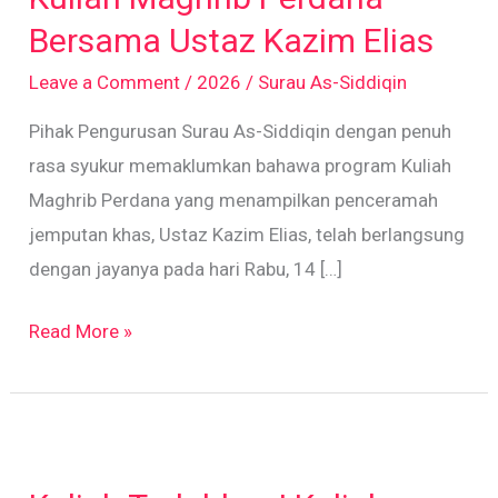
Bersama
Bersama Ustaz Kazim Elias
Ustaz
Leave a Comment
/
2026
/
Surau As-Siddiqin
Kazim
Pihak Pengurusan Surau As-Siddiqin dengan penuh
Elias
rasa syukur memaklumkan bahawa program Kuliah
Maghrib Perdana yang menampilkan penceramah
jemputan khas, Ustaz Kazim Elias, telah berlangsung
dengan jayanya pada hari Rabu, 14 […]
Read More »
Kuliah
Tadabbur