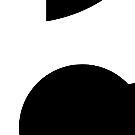
Hakmilik Surau As-Siddiqin © 2026
Jumlah Pelawat :
|
Paparan Halaman :