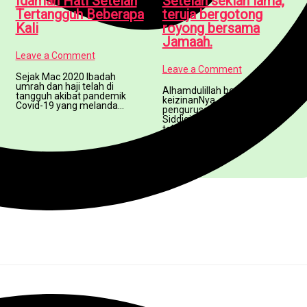
Idaman Hati Setelah
Setelah sekian lama,
Tertangguh Beberapa
teruja bergotong
Kali
royong bersama
Jamaah.
Leave a Comment
Leave a Comment
Sejak Mac 2020 Ibadah
umrah dan haji telah di
Alhamdulillah bersyukur atas
tangguh akibat pandemik
keizinanNya, pihak
Covid-19 yang melanda…
pengurusan Surau As-
Siddiqin bersama jamaah
telah bergotong royong
menebang beberapa…