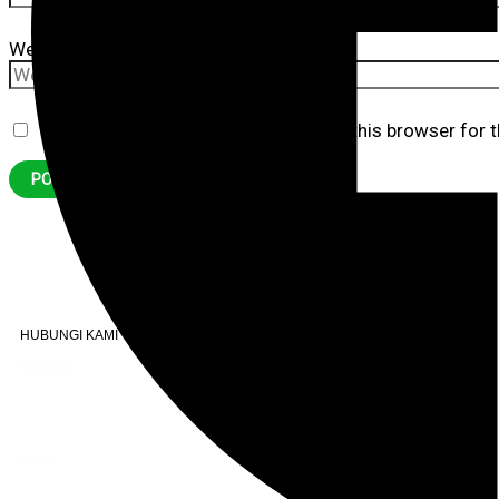
Website
Save my name, email, and website in this browser for 
HUBUNGI KAMI
Telefon
+603 6087 0176
(Waktu Pejabat)
(Boleh digunakan untuk Whatsapp)
E-mel
assiddiqin.btp@gmail.com