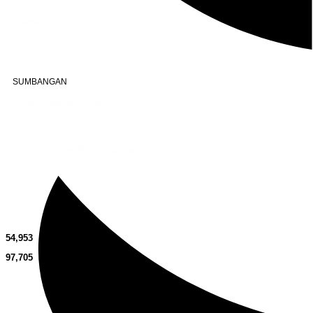
admin@surauassiddiqinbtp.info
Alamat
Jalan Puteri 7, Bandar Tasik Puteri
48020 Rawang, Selangor
Malaysia
SUMBANGAN
Akaun Operasi Surau
BANK RAKYAT | 1101533950
MADRASAH AS-SIDDIQIN
Akaun Tabung Pembangunan
BANK RAKYAT | 1101535677
SURAU AS-SIDDIQIN
54,953
97,705