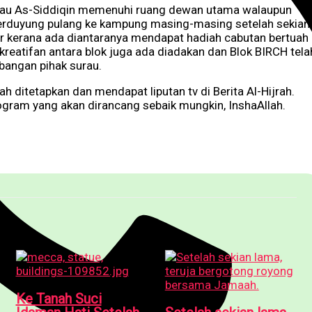
Surau As-Siddiqin memenuhi ruang dewan utama walaupun
 berduyung pulang ke kampung masing-masing setelah sekian
r kerana ada diantaranya mendapat hadiah cabutan bertuah
eatifan antara blok juga ada diadakan dan Blok BIRCH tela
angan pihak surau.
ditetapkan dan mendapat liputan tv di Berita Al-Hijrah.
rogram yang akan dirancang sebaik mungkin, InshaAllah.
Ke Tanah Suci