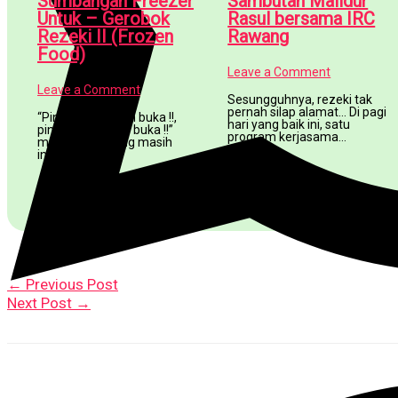
Sumbangan Freezer
Sambutan Malidur
Untuk – Gerobok
Rasul bersama IRC
Rezeki II (Frozen
Rawang
Food)
Leave a Comment
Leave a Comment
Sesungguhnya, rezeki tak
pernah silap alamat… Di pagi
“Pintu syorga dah buka !!,
hari yang baik ini, satu
pintu syorga dah buka !!”
program kerjasama…
mesti ramai yang masih
ingat…
←
Previous Post
Next Post
→