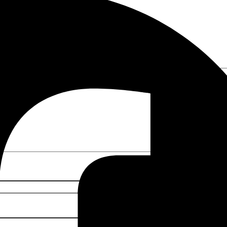
are marked
*