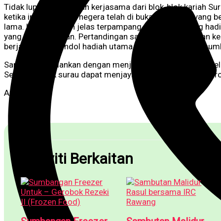
Tidak lupa juga dengan kerjasama dari blok-blok kariah 
ketika ini sempadan negera telah di buka dan ramai yang
lama. Kegembiraan jelas terpampang dikalangan yang hadi
yang agak lumayan. Pertandingan santai mempamerkan kekr
berjaya menggondol hadiah utama bernilai RM500.00 sumb
Sambutan dijalankan dengan menjaga segala SOP yang telah 
Semoga pihak surau dapat menjayakan lagi aktiviti atau p
Admin
Aktiviti Berkaitan