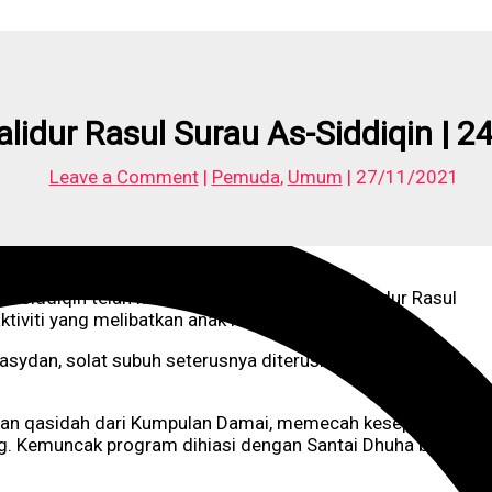
idur Rasul Surau As-Siddiqin | 2
Leave a Comment
|
Pemuda
,
Umum
|
27/11/2021
As-Siddiqin telah menganjurkan Sambutan Malidur Rasul
tiviti yang melibatkan anak kariah.
sydan, solat subuh seterusnya diteruskan dengan kuliah
 dan qasidah dari Kumpulan Damai, memecah kesepian deng
g. Kemuncak program dihiasi dengan Santai Dhuha bersama