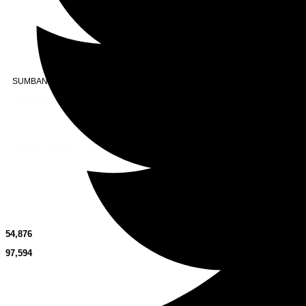
Alamat
Jalan Puteri 7, Bandar Tasik Puteri
48020 Rawang, Selangor
Malaysia
SUMBANGAN
Akaun Operasi Surau
BANK RAKYAT | 1101533950
MADRASAH AS-SIDDIQIN
Akaun Tabung Pembangunan
BANK RAKYAT | 1101535677
SURAU AS-SIDDIQIN
54,876
97,594