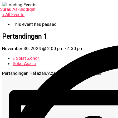
Skip
to
Surau As-Siddiqin
content
« All Events
This event has passed.
Pertandingan 1
November 30, 2024 @ 2:00 pm
-
4:30 pm
«
Solat Zohor
Solat Asar
»
Pertandingan Hafazan/Azan dan Gubahan/Lipatan