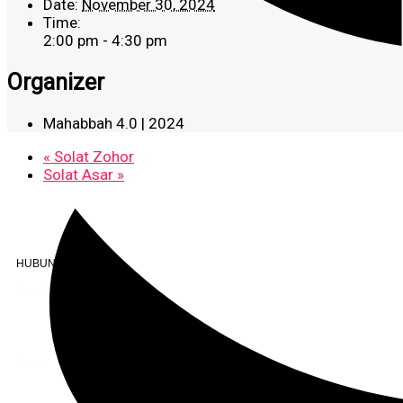
Date:
November 30, 2024
Time:
2:00 pm - 4:30 pm
Organizer
Mahabbah 4.0 | 2024
«
Solat Zohor
Solat Asar
»
HUBUNGI KAMI
Telefon
+603 6087 0176
(Waktu Pejabat)
(Boleh digunakan untuk Whatsapp)
E-mel
assiddiqin.btp@gmail.com
admin@surauassiddiqinbtp.info