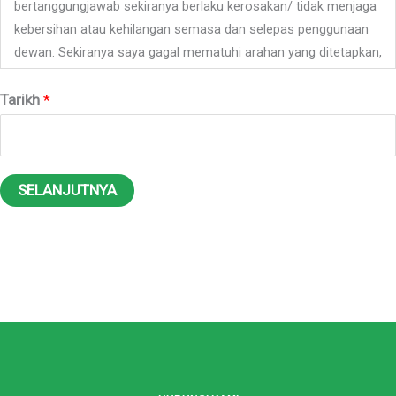
bertanggungjawab sekiranya berlaku kerosakan/ tidak menjaga
kebersihan atau kehilangan semasa dan selepas penggunaan
dewan. Sekiranya saya gagal mematuhi arahan yang ditetapkan,
pihak urusetia surau berhak untuk tidak mengembalikan wang
Tarikh
deposit.
*
Tempahan ini tidak sah selagi bayaran sumbangan tidak
diterima.
SELANJUTNYA