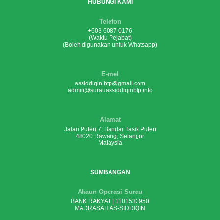
HUBUNGI KAMI
Telefon
+603 6087 0176
(Waktu Pejabat)
(Boleh digunakan untuk Whatsapp)
E-mel
assiddiqin.btp@gmail.com
admin@surauassiddiqinbtp.info
Alamat
Jalan Puteri 7, Bandar Tasik Puteri
48020 Rawang, Selangor
Malaysia
SUMBANGAN
Akaun Operasi Surau
BANK RAKYAT | 1101533950
MADRASAH AS-SIDDIQIN