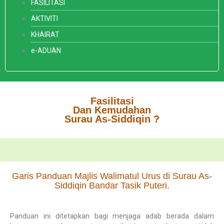
FASILITASI
AKTIVITI
KHAIRAT
e-ADUAN
Fasilitasi
Dan Kemudahan
Surau As-Siddiqin ?
Garis Panduan Majlis Walimatul Urus di Surau As-
Siddiqin Bandar Tasik Puteri.
Panduan ini ditetapkan bagi menjaga adab berada dalam