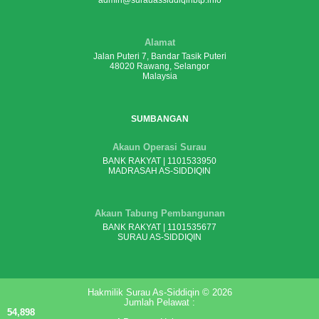
admin@surauassiddiqinbtp.info
Alamat
Jalan Puteri 7, Bandar Tasik Puteri
48020 Rawang, Selangor
Malaysia
SUMBANGAN
Akaun Operasi Surau
BANK RAKYAT | 1101533950
MADRASAH AS-SIDDIQIN
Akaun Tabung Pembangunan
BANK RAKYAT | 1101535677
SURAU AS-SIDDIQIN
Hakmilik Surau As-Siddiqin © 2026
Jumlah Pelawat :
54,898