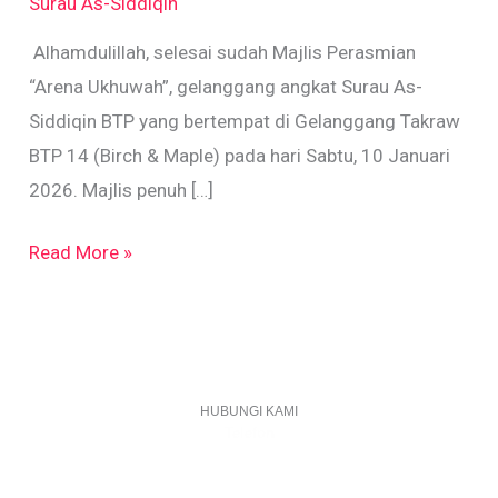
Surau As-Siddiqin
Alhamdulillah, selesai sudah Majlis Perasmian
“Arena Ukhuwah”, gelanggang angkat Surau As-
Siddiqin BTP yang bertempat di Gelanggang Takraw
BTP 14 (Birch & Maple) pada hari Sabtu, 10 Januari
2026. Majlis penuh […]
Read More »
HUBUNGI KAMI
Telefon
+603 6087 0176
(Waktu Pejabat)
(Boleh digunakan untuk Whatsapp)