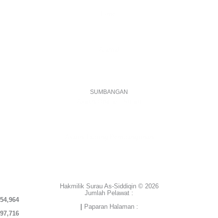
E-mel
assiddiqin.btp@gmail.com
admin@surauassiddiqinbtp.info
Alamat
Jalan Puteri 7, Bandar Tasik Puteri
48020 Rawang, Selangor
Malaysia
SUMBANGAN
Akaun Operasi Surau
BANK RAKYAT | 1101533950
MADRASAH AS-SIDDIQIN
Akaun Tabung Pembangunan
BANK RAKYAT | 1101535677
SURAU AS-SIDDIQIN
Hakmilik Surau As-Siddiqin © 2026
Jumlah Pelawat :
54,964
|
Paparan Halaman :
97,716