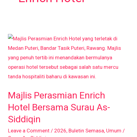
Majlis
Perasmian
Enrich
Hotel
Bersama
Surau
Majlis Perasmian Enrich
As-
Siddiqin
Hotel Bersama Surau As-
Siddiqin
Leave a Comment
/
2026
,
Buletin Semasa
,
Umum
/