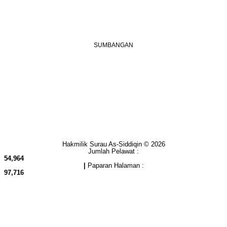
Jalan Puteri 7, Bandar Tasik Puteri
48020 Rawang, Selangor
Malaysia
SUMBANGAN
Akaun Operasi Surau
BANK RAKYAT | 1101533950
MADRASAH AS-SIDDIQIN
Akaun Tabung Pembangunan
BANK RAKYAT | 1101535677
SURAU AS-SIDDIQIN
Hakmilik Surau As-Siddiqin © 2026
Jumlah Pelawat :
54,964
|
Paparan Halaman :
97,716