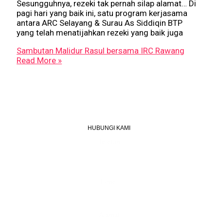
Sesungguhnya, rezeki tak pernah silap alamat… Di
pagi hari yang baik ini, satu program kerjasama
antara ARC Selayang & Surau As Siddiqin BTP
yang telah menatijahkan rezeki yang baik juga
Sambutan Malidur Rasul bersama IRC Rawang
Read More »
HUBUNGI KAMI
Telefon
+603 6087 0176
(Waktu Pejabat)
(Boleh digunakan untuk Whatsapp)
E-mel
assiddiqin.btp@gmail.com
admin@surauassiddiqinbtp.info
Alamat