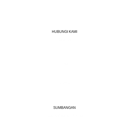
HUBUNGI KAMI
Telefon
+603 6087 0176
(Waktu Pejabat)
(Boleh digunakan untuk Whatsapp)
E-mel
assiddiqin.btp@gmail.com
admin@surauassiddiqinbtp.info
Alamat
Jalan Puteri 7, Bandar Tasik Puteri
48020 Rawang, Selangor
Malaysia
SUMBANGAN
Akaun Operasi Surau
BANK RAKYAT | 1101533950
MADRASAH AS-SIDDIQIN