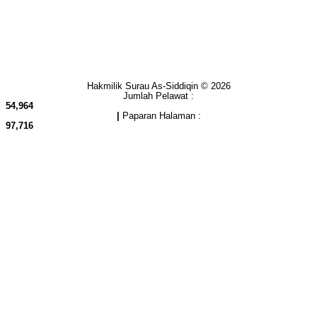
Akaun Tabung Pembangunan
BANK RAKYAT | 1101535677
SURAU AS-SIDDIQIN
Hakmilik Surau As-Siddiqin © 2026
Jumlah Pelawat :
54,964
|
Paparan Halaman :
97,716