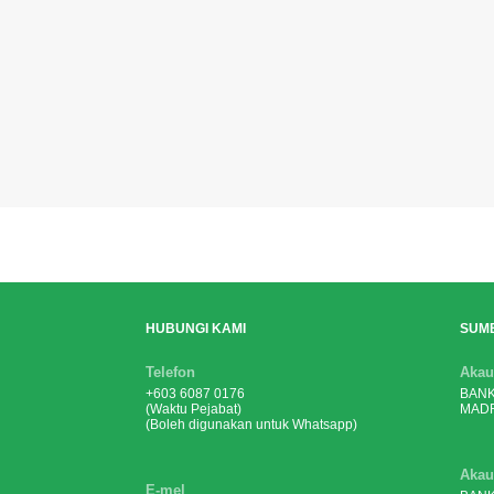
HUBUNGI KAMI
SUM
Telefon
Akau
+603 6087 0176
BANK
(Waktu Pejabat)
MADR
(Boleh digunakan untuk Whatsapp)
Akau
E-mel