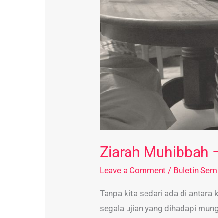
Ziarah Muhibbah 
Leave a Comment
/
Buletin Se
Tanpa kita sedari ada di antara
segala ujian yang dihadapi mun