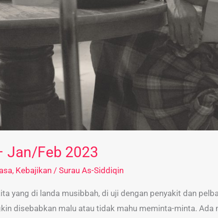
– Jan/Feb 2023
masa
,
Kebajikan
/
Surau As-Siddiqin
 kita yang di landa musibbah, di uji dengan penyakit dan pe
gkin disebabkan malu atau tidak mahu meminta-minta. Ada 