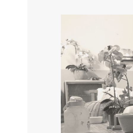
Ziarah
Muhibbah
–
Jan/Feb
2023