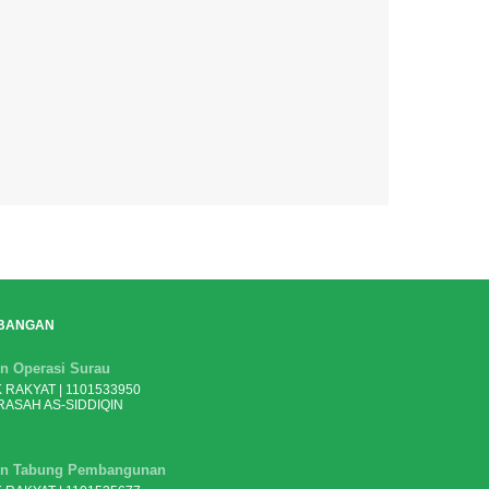
BANGAN
n Operasi Surau
 RAKYAT | 1101533950
ASAH AS-SIDDIQIN
n Tabung Pembangunan