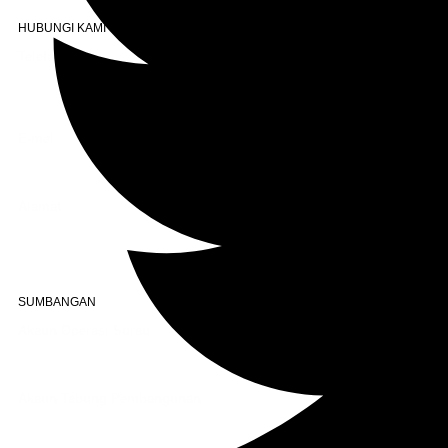
HUBUNGI KAMI
Telefon
+603 6087 0176
(Waktu Pejabat)
(Boleh digunakan untuk Whatsapp)
E-mel
assiddiqin.btp@gmail.com
admin@surauassiddiqinbtp.info
Alamat
Jalan Puteri 7, Bandar Tasik Puteri
48020 Rawang, Selangor
Malaysia
SUMBANGAN
Akaun Operasi Surau
BANK RAKYAT | 1101533950
MADRASAH AS-SIDDIQIN
Akaun Tabung Pembangunan
BANK RAKYAT | 1101535677
SURAU AS-SIDDIQIN