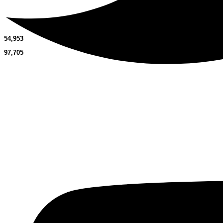
54,953
97,705