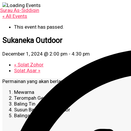
Skip
to
Surau As-Siddiqin
content
« All Events
This event has passed.
Sukaneka Outdoor
December 1, 2024 @ 2:00 pm
-
4:30 pm
«
Solat Zohor
Solat Asar
»
Permainan yang akan berlangsung
Mewarna
Terompah Gergasi
Baling Tin
Susun Bata @ kepala Ekor
Balingan Cinta