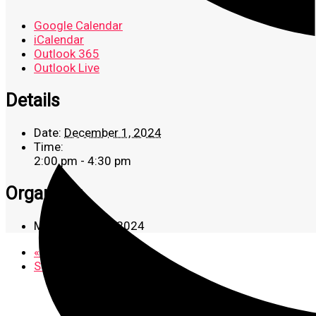
Google Calendar
iCalendar
Outlook 365
Outlook Live
Details
Date:
December 1, 2024
Time:
2:00 pm - 4:30 pm
Organizer
Mahabbah 4.0 | 2024
«
Solat Zohor
Solat Asar
»