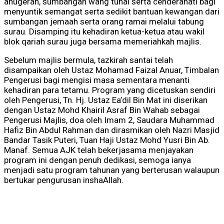
anugerah, sumbangan wang tunai serta cenderahati bagi
menyuntik semangat serta sedikit bantuan kewangan dari
sumbangan jemaah serta orang ramai melalui tabung
surau. Disamping itu kehadiran ketua-ketua atau wakil
blok qariah surau juga bersama memeriahkah majlis.
Sebelum majlis bermula, tazkirah santai telah
disampaikan oleh Ustaz Mohamad Faizal Anuar, Timbalan
Pengerusi bagi mengisi masa sementara menanti
kehadiran para tetamu. Program yang dicetuskan sendiri
oleh Pengerusi, Tn. Hj. Ustaz Ea’dil Bin Mat ini diserikan
dengan Ustaz Mohd Khairil Asraf Bin Wahab sebagai
Pengerusi Majlis, doa oleh Imam 2, Saudara Muhammad
Hafiz Bin Abdul Rahman dan dirasmikan oleh Nazri Masjid
Bandar Tasik Puteri, Tuan Haji Ustaz Mohd Yusri Bin Ab.
Manaf. Semua AJK telah bekerjasama menjayakan
program ini dengan penuh dedikasi, semoga ianya
menjadi satu program tahunan yang berterusan walaupun
bertukar pengurusan inshaAllah.