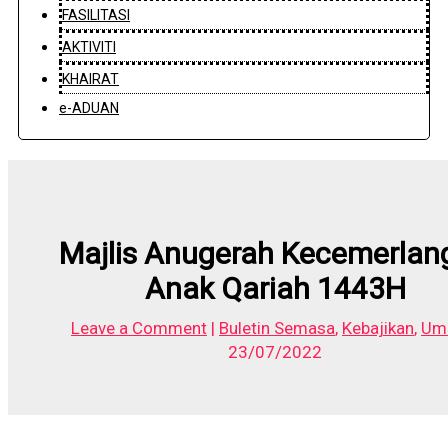
FASILITASI
AKTIVITI
KHAIRAT
e-ADUAN
Majlis Anugerah Kecemerlan
Anak Qariah 1443H
Leave a Comment
|
Buletin Semasa
,
Kebajikan
,
Um
23/07/2022