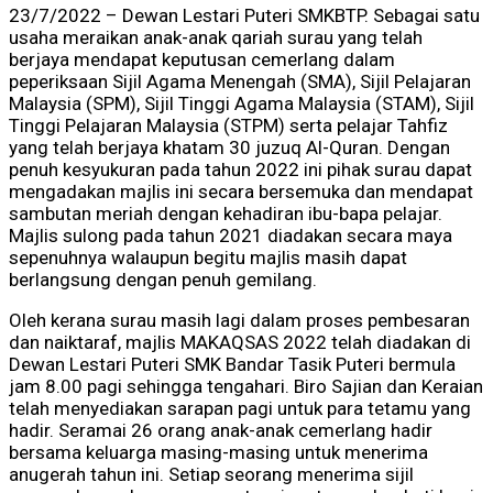
23/7/2022 – Dewan Lestari Puteri SMKBTP. Sebagai satu
usaha meraikan anak-anak qariah surau yang telah
berjaya mendapat keputusan cemerlang dalam
peperiksaan Sijil Agama Menengah (SMA), Sijil Pelajaran
Malaysia (SPM), Sijil Tinggi Agama Malaysia (STAM), Sijil
Tinggi Pelajaran Malaysia (STPM) serta pelajar Tahfiz
yang telah berjaya khatam 30 juzuq Al-Quran. Dengan
penuh kesyukuran pada tahun 2022 ini pihak surau dapat
mengadakan majlis ini secara bersemuka dan mendapat
sambutan meriah dengan kehadiran ibu-bapa pelajar.
Majlis sulong pada tahun 2021 diadakan secara maya
sepenuhnya walaupun begitu majlis masih dapat
berlangsung dengan penuh gemilang.
Oleh kerana surau masih lagi dalam proses pembesaran
dan naiktaraf, majlis MAKAQSAS 2022 telah diadakan di
Dewan Lestari Puteri SMK Bandar Tasik Puteri bermula
jam 8.00 pagi sehingga tengahari. Biro Sajian dan Keraian
telah menyediakan sarapan pagi untuk para tetamu yang
hadir. Seramai 26 orang anak-anak cemerlang hadir
bersama keluarga masing-masing untuk menerima
anugerah tahun ini. Setiap seorang menerima sijil