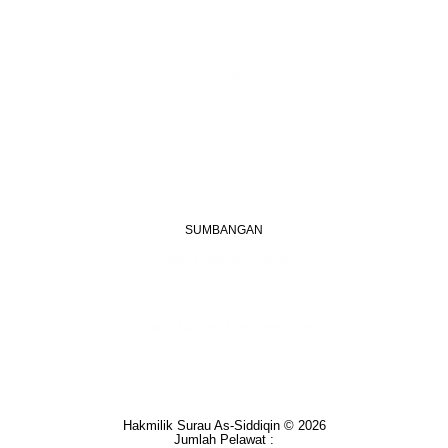
+603 6087 0176
(Waktu Pejabat)
(Boleh digunakan untuk Whatsapp)
E-mel
assiddiqin.btp@gmail.com
admin@surauassiddiqinbtp.info
Alamat
Jalan Puteri 7, Bandar Tasik Puteri
48020 Rawang, Selangor
Malaysia
SUMBANGAN
Akaun Operasi Surau
BANK RAKYAT | 1101533950
MADRASAH AS-SIDDIQIN
Akaun Tabung Pembangunan
BANK RAKYAT | 1101535677
SURAU AS-SIDDIQIN
Hakmilik Surau As-Siddiqin © 2026
Jumlah Pelawat :