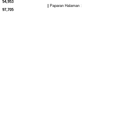
54,953
|
Paparan Halaman :
97,705