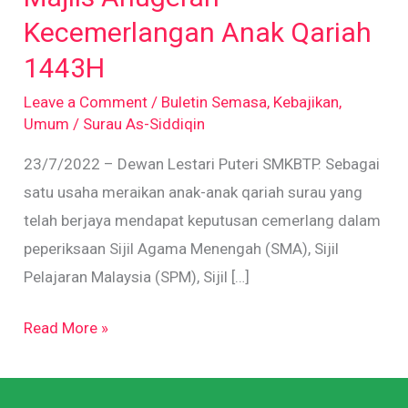
Anak
Kecemerlangan Anak Qariah
Qariah
1443H
1443H
Leave a Comment
/
Buletin Semasa
,
Kebajikan
,
Umum
/
Surau As-Siddiqin
23/7/2022 – Dewan Lestari Puteri SMKBTP. Sebagai
satu usaha meraikan anak-anak qariah surau yang
telah berjaya mendapat keputusan cemerlang dalam
peperiksaan Sijil Agama Menengah (SMA), Sijil
Pelajaran Malaysia (SPM), Sijil […]
Read More »