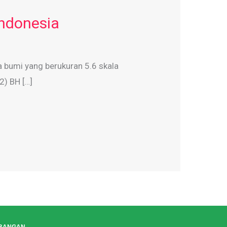
Indonesia
a bumi yang berukuran 5.6 skala
2) BH […]