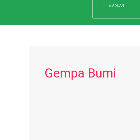
e-ADUAN
Gempa Bumi
Misi