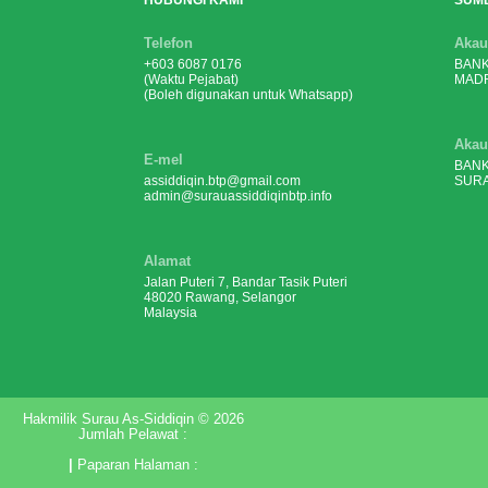
HUBUNGI KAMI
SUM
Telefon
Akau
+603 6087 0176
BANK
(Waktu Pejabat)
MADR
(Boleh digunakan untuk Whatsapp)
Akau
E-mel
BANK
assiddiqin.btp@gmail.com
SURA
admin@surauassiddiqinbtp.info
Alamat
Jalan Puteri 7, Bandar Tasik Puteri
48020 Rawang, Selangor
Malaysia
Hakmilik Surau As-Siddiqin © 2026
Jumlah Pelawat :
|
Paparan Halaman :