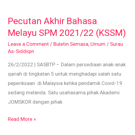
Pecutan
Akhir
Pecutan Akhir Bahasa
Bahasa
Melayu
Melayu SPM 2021/22 (KSSM)
SPM
Leave a Comment
/
Buletin Semasa
,
Umum
/
Surau
2021/22
As-Siddiqin
(KSSM)
26/2/2022 | SASBTP – Dalam persediaan anak-anak
qariah di tingkatan 5 untuk menghadapi salah satu
peperiksaan di Malaysia ketika pendamik Covid-19
sedang melanda. Satu usahasama pihak Akademi
JOMSKOR dengan pihak
Read More »