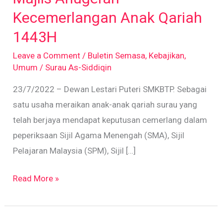
Anak
Kecemerlangan Anak Qariah
Qariah
1443H
1443H
Leave a Comment
/
Buletin Semasa
,
Kebajikan
,
Umum
/
Surau As-Siddiqin
23/7/2022 – Dewan Lestari Puteri SMKBTP. Sebagai
satu usaha meraikan anak-anak qariah surau yang
telah berjaya mendapat keputusan cemerlang dalam
peperiksaan Sijil Agama Menengah (SMA), Sijil
Pelajaran Malaysia (SPM), Sijil […]
Read More »