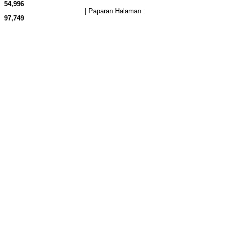
54,996
|
Paparan Halaman :
97,749