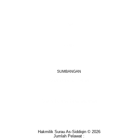
+603 6087 0176
(Waktu Pejabat)
(Boleh digunakan untuk Whatsapp)
E-mel
assiddiqin.btp@gmail.com
admin@surauassiddiqinbtp.info
Alamat
Jalan Puteri 7, Bandar Tasik Puteri
48020 Rawang, Selangor
Malaysia
SUMBANGAN
Akaun Operasi Surau
BANK RAKYAT | 1101533950
MADRASAH AS-SIDDIQIN
Akaun Tabung Pembangunan
BANK RAKYAT | 1101535677
SURAU AS-SIDDIQIN
Hakmilik Surau As-Siddiqin © 2026
Jumlah Pelawat :