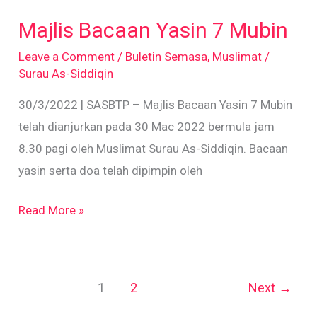
Bacaan
Majlis Bacaan Yasin 7 Mubin
Yasin
7
Leave a Comment
/
Buletin Semasa
,
Muslimat
/
Surau As-Siddiqin
Mubin
30/3/2022 | SASBTP – Majlis Bacaan Yasin 7 Mubin
telah dianjurkan pada 30 Mac 2022 bermula jam
8.30 pagi oleh Muslimat Surau As-Siddiqin. Bacaan
yasin serta doa telah dipimpin oleh
Read More »
1
2
Next
→