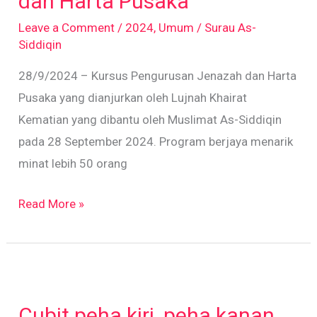
dan Harta Pusaka
Harta
Leave a Comment
/
2024
,
Umum
/
Surau As-
Pusaka
Siddiqin
28/9/2024 – Kursus Pengurusan Jenazah dan Harta
Pusaka yang dianjurkan oleh Lujnah Khairat
Kematian yang dibantu oleh Muslimat As-Siddiqin
pada 28 September 2024. Program berjaya menarik
minat lebih 50 orang
Read More »
Cubit
peha
Cubit peha kiri, peha kanan
kiri,