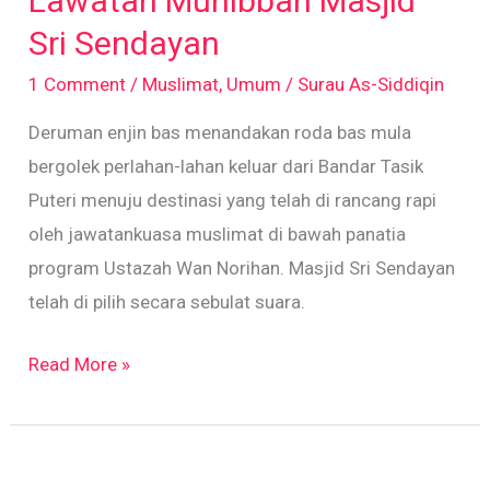
Lawatan Muhibbah Masjid
Masjid
Sri
Sri Sendayan
Sendayan
1 Comment
/
Muslimat
,
Umum
/
Surau As-Siddiqin
Deruman enjin bas menandakan roda bas mula
bergolek perlahan-lahan keluar dari Bandar Tasik
Puteri menuju destinasi yang telah di rancang rapi
oleh jawatankuasa muslimat di bawah panatia
program Ustazah Wan Norihan. Masjid Sri Sendayan
telah di pilih secara sebulat suara.
Read More »
Majlis