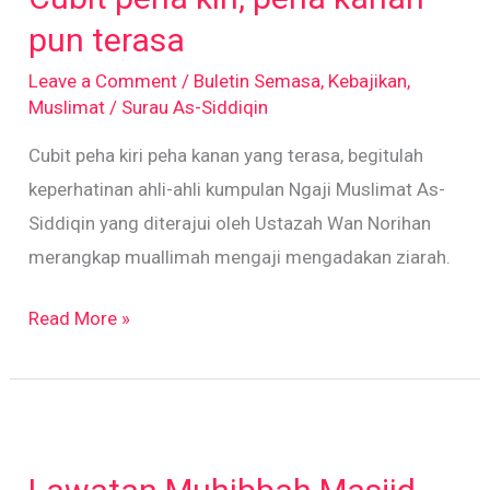
peha
pun terasa
kanan
Leave a Comment
/
Buletin Semasa
,
Kebajikan
,
pun
Muslimat
/
Surau As-Siddiqin
terasa
Cubit peha kiri peha kanan yang terasa, begitulah
keperhatinan ahli-ahli kumpulan Ngaji Muslimat As-
Siddiqin yang diterajui oleh Ustazah Wan Norihan
merangkap muallimah mengaji mengadakan ziarah.
Read More »
Lawatan
Muhibbah