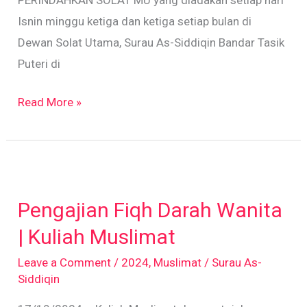
Isnin minggu ketiga dan ketiga setiap bulan di
Dewan Solat Utama, Surau As-Siddiqin Bandar Tasik
Puteri di
Read More »
Pengajian
Fiqh
Pengajian Fiqh Darah Wanita
Darah
Wanita
| Kuliah Muslimat
|
Leave a Comment
/
2024
,
Muslimat
/
Surau As-
Kuliah
Siddiqin
Muslimat