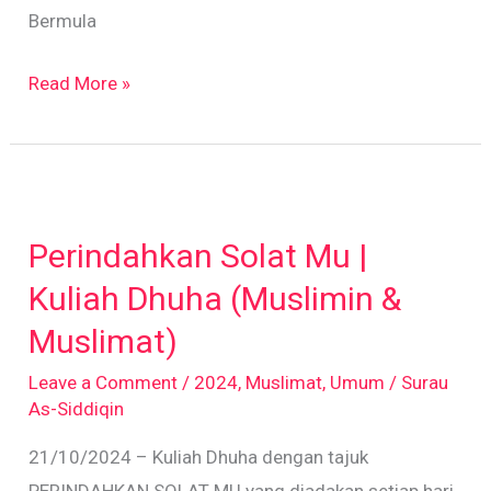
Bermula
Read More »
Perindahkan
Solat
Perindahkan Solat Mu |
Mu
|
Kuliah Dhuha (Muslimin &
Kuliah
Muslimat)
Dhuha
Leave a Comment
/
2024
,
Muslimat
,
Umum
/
Surau
(Muslimin
As-Siddiqin
&
21/10/2024 – Kuliah Dhuha dengan tajuk
Muslimat)
PERINDAHKAN SOLAT MU yang diadakan setiap hari