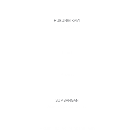
HUBUNGI KAMI
Telefon
+603 6087 0176
(Waktu Pejabat)
(Boleh digunakan untuk Whatsapp)
E-mel
assiddiqin.btp@gmail.com
admin@surauassiddiqinbtp.info
Alamat
Jalan Puteri 7, Bandar Tasik Puteri
48020 Rawang, Selangor
Malaysia
SUMBANGAN
Akaun Operasi Surau
BANK RAKYAT | 1101533950
MADRASAH AS-SIDDIQIN
Akaun Tabung Pembangunan
BANK RAKYAT | 1101535677