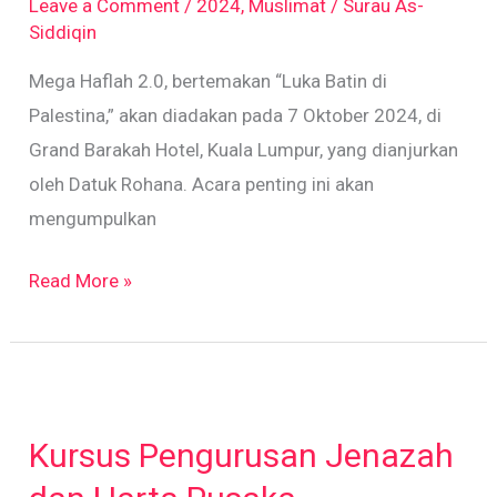
Leave a Comment
/
2024
,
Muslimat
/
Surau As-
Batin
Siddiqin
di
Mega Haflah 2.0, bertemakan “Luka Batin di
Palestina
Palestina,” akan diadakan pada 7 Oktober 2024, di
Grand Barakah Hotel, Kuala Lumpur, yang dianjurkan
oleh Datuk Rohana. Acara penting ini akan
mengumpulkan
Read More »
Kursus
Pengurusan
Kursus Pengurusan Jenazah
Jenazah
dan