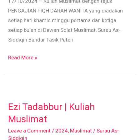
17/10/2024 – Kuliah Muslimat dengan tajuk
PENGAJIAN FIQH DARAH WANITA yang diadakan
setiap hari khamis minggu pertama dan ketiga
setiap bulan di Dewan Solat Muslimat, Surau As-
Siddiqin Bandar Tasik Puteri
Read More »
Ezi
Tadabbur
Ezi Tadabbur | Kuliah
|
Kuliah
Muslimat
Muslimat
Leave a Comment
/
2024
,
Muslimat
/
Surau As-
Siddiqin