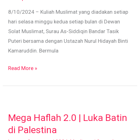
8/10/2024 – Kuliah Muslimat yang diadakan setiap
hari selasa minggu kedua setiap bulan di Dewan
Solat Muslimat, Surau As-Siddiqin Bandar Tasik
Puteri bersama dengan Ustazah Nurul Hidayah Binti
Kamaruddin. Bermula
Read More »
Mega
Haflah
Mega Haflah 2.0 | Luka Batin
2.0
|
di Palestina
Luka