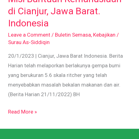
di
di Cianjur, Jawa Barat.
Cianjur,
Indonesia
Jawa
Leave a Comment
/
Buletin Semasa
,
Kebajikan
/
Barat.
Surau As-Siddiqin
Indonesia
20/1/2023 | Cianjur, Jawa Barat Indonesia. Berita
Harian telah melaporkan berlakunya gempa bumi
yang berukuran 5.6 skala ritcher yang telah
menyebabkan masalah bekalan makanan dan air.
(Berita Harian 21/11/2022) BH
Read More »