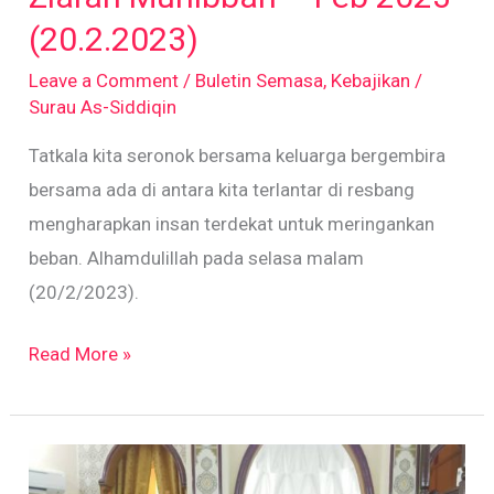
Feb
(20.2.2023)
2023
Leave a Comment
/
Buletin Semasa
,
Kebajikan
/
(20.2.2023)
Surau As-Siddiqin
Tatkala kita seronok bersama keluarga bergembira
bersama ada di antara kita terlantar di resbang
mengharapkan insan terdekat untuk meringankan
beban. Alhamdulillah pada selasa malam
(20/2/2023).
Read More »
Program
Restu