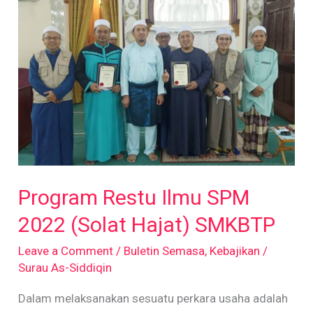
Ilmu
SPM
2022
(Solat
Hajat)
SMKBTP
Program Restu Ilmu SPM
2022 (Solat Hajat) SMKBTP
Leave a Comment
/
Buletin Semasa
,
Kebajikan
/
Surau As-Siddiqin
Dalam melaksanakan sesuatu perkara usaha adalah