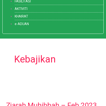
FASILITASI
AKTIVITI
KHAIRAT
e-ADUAN
Kebajikan
Ziarah
Muhibbah
Ziarah Muhibbah – Feb 2023
–