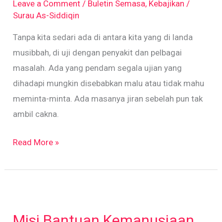
Leave a Comment
/
Buletin Semasa
,
Kebajikan
/
Surau As-Siddiqin
Tanpa kita sedari ada di antara kita yang di landa
musibbah, di uji dengan penyakit dan pelbagai
masalah. Ada yang pendam segala ujian yang
dihadapi mungkin disebabkan malu atau tidak mahu
meminta-minta. Ada masanya jiran sebelah pun tak
ambil cakna.
Read More »
Misi
Bantuan
Misi Bantuan Kemanusiaan
Kemanusiaan