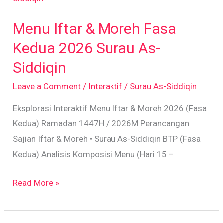
&
Menu Iftar & Moreh Fasa
Moreh
Fasa
Kedua 2026 Surau As-
Kedua
Siddiqin
2026
Leave a Comment
/
Interaktif
/
Surau As-Siddiqin
Surau
As-
Eksplorasi Interaktif Menu Iftar & Moreh 2026 (Fasa
Siddiqin
Kedua) Ramadan 1447H / 2026M Perancangan
Sajian Iftar & Moreh • Surau As-Siddiqin BTP (Fasa
Kedua) Analisis Komposisi Menu (Hari 15 –
Read More »