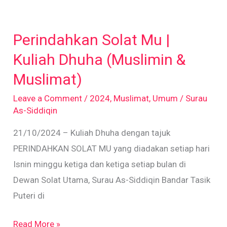
Perindahkan
Solat
Perindahkan Solat Mu |
Mu
|
Kuliah Dhuha (Muslimin &
Kuliah
Muslimat)
Dhuha
Leave a Comment
/
2024
,
Muslimat
,
Umum
/
Surau
(Muslimin
As-Siddiqin
&
21/10/2024 – Kuliah Dhuha dengan tajuk
Muslimat)
PERINDAHKAN SOLAT MU yang diadakan setiap hari
Isnin minggu ketiga dan ketiga setiap bulan di
Dewan Solat Utama, Surau As-Siddiqin Bandar Tasik
Puteri di
Read More »