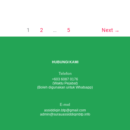
1
2
…
5
Next
→
HUBUNGI KAMI
Telefon
+603 6087 0176
(Waktu Pejabat)
(Boleh digunakan untuk Whatsapp)
E-mel
assiddiqin.btp@gmail.com
admin@surauassiddiqinbtp.info