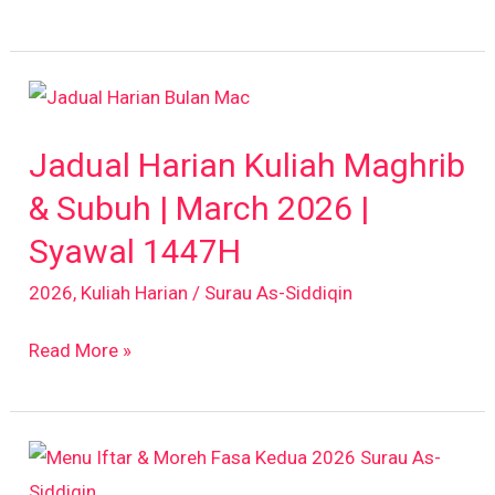
April
2026
Jadual
Harian
Jadual Harian Kuliah Maghrib
Kuliah
Maghrib
& Subuh | March 2026 |
&
Syawal 1447H
Subuh
2026
,
Kuliah Harian
/
Surau As-Siddiqin
|
March
Read More »
2026
|
Syawal
Menu
1447H
Iftar