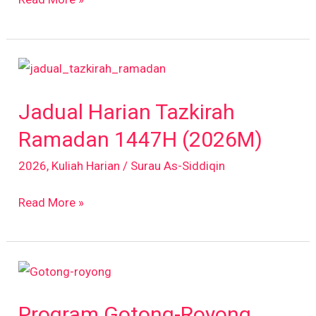
Jadual
Harian
Jadual Harian Tazkirah
Tazkirah
Ramadan
Ramadan 1447H (2026M)
1447H
2026
,
Kuliah Harian
/
Surau As-Siddiqin
(2026M)
Read More »
Program
Gotong-
Program Gotong-Royong
Royong