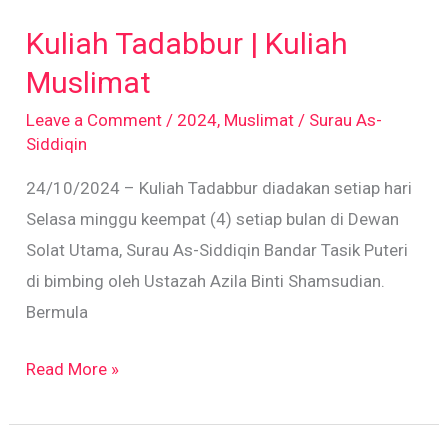
Tadabbur
Kuliah Tadabbur | Kuliah
|
Kuliah
Muslimat
Muslimat
Leave a Comment
/
2024
,
Muslimat
/
Surau As-
Siddiqin
24/10/2024 – Kuliah Tadabbur diadakan setiap hari
Selasa minggu keempat (4) setiap bulan di Dewan
Solat Utama, Surau As-Siddiqin Bandar Tasik Puteri
di bimbing oleh Ustazah Azila Binti Shamsudian.
Bermula
Read More »