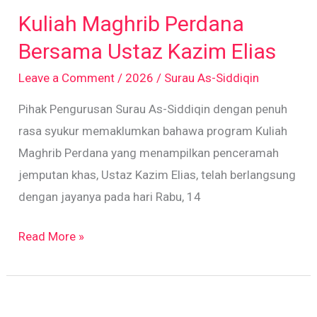
Maghrib
Kuliah Maghrib Perdana
Perdana
Bersama
Bersama Ustaz Kazim Elias
Ustaz
Leave a Comment
/
2026
/
Surau As-Siddiqin
Kazim
Pihak Pengurusan Surau As-Siddiqin dengan penuh
Elias
rasa syukur memaklumkan bahawa program Kuliah
Maghrib Perdana yang menampilkan penceramah
jemputan khas, Ustaz Kazim Elias, telah berlangsung
dengan jayanya pada hari Rabu, 14
Read More »
Kuliah