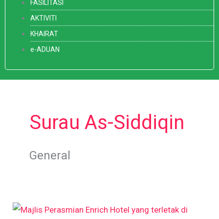
FASILITASI
AKTIVITI
KHAIRAT
e-ADUAN
Surau As-Siddiqin
General
Majlis