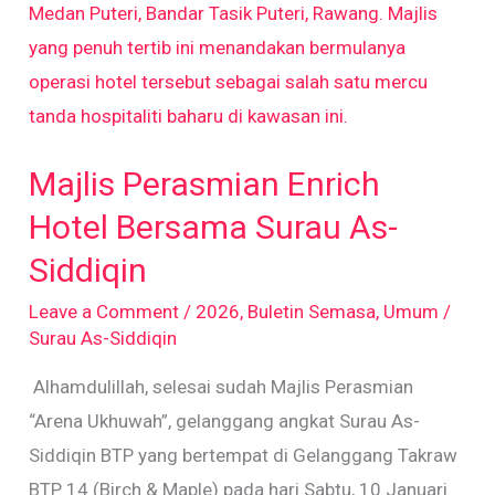
Perasmian
Enrich
Hotel
Bersama
Surau
Majlis Perasmian Enrich
As-
Siddiqin
Hotel Bersama Surau As-
Siddiqin
Leave a Comment
/
2026
,
Buletin Semasa
,
Umum
/
Surau As-Siddiqin
Alhamdulillah, selesai sudah Majlis Perasmian
“Arena Ukhuwah”, gelanggang angkat Surau As-
Siddiqin BTP yang bertempat di Gelanggang Takraw
BTP 14 (Birch & Maple) pada hari Sabtu, 10 Januari